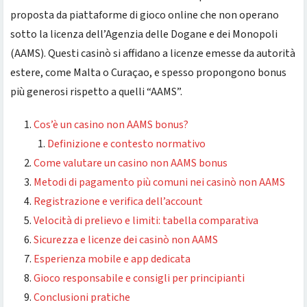
proposta da piattaforme di gioco online che non operano
sotto la licenza dell’Agenzia delle Dogane e dei Monopoli
(AAMS). Questi casinò si affidano a licenze emesse da autorità
estere, come Malta o Curaçao, e spesso propongono bonus
più generosi rispetto a quelli “AAMS”.
Cos’è un casino non AAMS bonus?
Definizione e contesto normativo
Come valutare un casino non AAMS bonus
Metodi di pagamento più comuni nei casinò non AAMS
Registrazione e verifica dell’account
Velocità di prelievo e limiti: tabella comparativa
Sicurezza e licenze dei casinò non AAMS
Esperienza mobile e app dedicata
Gioco responsabile e consigli per principianti
Conclusioni pratiche