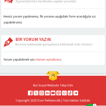
зеркала...
Ziyaretçilerimiz tarafından yapılan yorumlar
Henüz yorum yapılmamış. İlk yorumu aşağıdaki form aracılığıyla siz
yapabilirsiniz.
BİR YORUM YAZIN
Bu konu hakkındaki görüşünüzü belirtmek ister misiniz?
Müşteri Temsilcisi
Yorum yapabilmek için
oturum açmalısınız
.
Bizi Sosyal Medyada Takip Edin
Cevap Yaz
Copyright 2025 Eser Reklamcılık | Tüm Hakları Saklıdır.
1