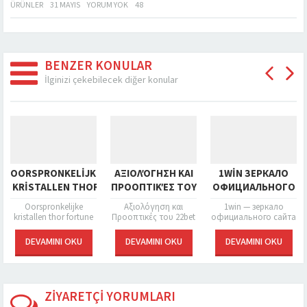
ÜRÜNLER
31 MAYIS
YORUM YOK
48
BENZER KONULAR
İlginizi çekebilecek diğer konular
OORSPRONKELIJKE
ΑΞΙΟΛΌΓΗΣΗ ΚΑΙ
1WIN ЗЕРКАЛО
RES_AND_SEAMLESS_ACCESS_WITH_LUCKYSTAR_LOGIN_FOR_O
KRISTALLEN THOR
ΠΡΟΟΠΤΙΚΈΣ ΤΟΥ
ОФИЦИАЛЬНОГО
FORTUNE
22BET ΣΤΗΝ
САЙТА
Oorspronkelijke
Αξιολόγηση και
1win — зеркало
VERBONDEN MET
ΕΛΛΗΝΙΚΉ ΑΓΟΡΆ
БУКМЕКЕРА
kristallen thor fortune
Προοπτικές του 22bet
официального сайта
SEDIMENTATIE
verbonden met
στην Ελληνική Αγορά
букмекера, рабочее
РАБОЧЕЕ НА
sedimentatie Het
Επισκόπηση των
на сегодня
ИГРАТЬ
DEVAMINI OKU
DEVAMINI OKU
СЕГОДНЯ.3416
DEVAMINI OKU
Betoverende
Υπηρεσιών και των
Содержимое
Universum van thor
Παιχνιδιών
Преимущества
fortune De Symboliek
Λεπτομέρειες για τα
использования
Achter de Rollen De
Αθλητικά Στοιχήματα
зеркала 1win
Speelmechanismen...
Προσφορές...
Преимущества
ZİYARETÇİ YORUMLARI
использования 1win