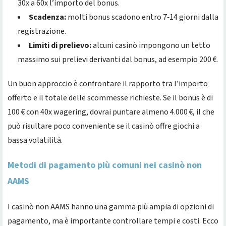
30x a 60x l’importo del bonus.
Scadenza:
molti bonus scadono entro 7‑14 giorni dalla
registrazione.
Limiti di prelievo:
alcuni casinò impongono un tetto
massimo sui prelievi derivanti dal bonus, ad esempio 200 €.
Un buon approccio è confrontare il rapporto tra l’importo
offerto e il totale delle scommesse richieste. Se il bonus è di
100 € con 40x wagering, dovrai puntare almeno 4.000 €, il che
può risultare poco conveniente se il casinò offre giochi a
bassa volatilità.
Metodi di pagamento più comuni nei casinò non
AAMS
I casinò non AAMS hanno una gamma più ampia di opzioni di
pagamento, ma è importante controllare tempi e costi. Ecco