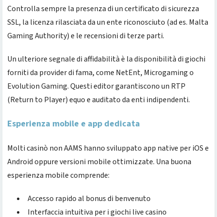
Controlla sempre la presenza di un certificato di sicurezza
SSL, la licenza rilasciata da un ente riconosciuto (ad es. Malta
Gaming Authority) e le recensioni di terze parti.
Un ulteriore segnale di affidabilità è la disponibilità di giochi
forniti da provider di fama, come NetEnt, Microgaming o
Evolution Gaming. Questi editor garantiscono un RTP
(Return to Player) equo e auditato da enti indipendenti.
Esperienza mobile e app dedicata
Molti casinò non AAMS hanno sviluppato app native per iOS e
Android oppure versioni mobile ottimizzate. Una buona
esperienza mobile comprende:
Accesso rapido al bonus di benvenuto
Interfaccia intuitiva per i giochi live casino