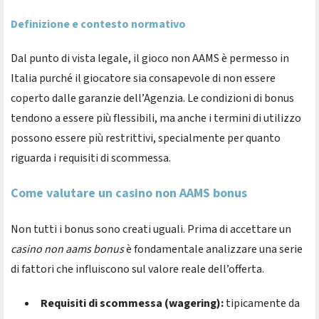
Definizione e contesto normativo
Dal punto di vista legale, il gioco non AAMS è permesso in
Italia purché il giocatore sia consapevole di non essere
coperto dalle garanzie dell’Agenzia. Le condizioni di bonus
tendono a essere più flessibili, ma anche i termini di utilizzo
possono essere più restrittivi, specialmente per quanto
riguarda i requisiti di scommessa.
Come valutare un casino non AAMS bonus
Non tutti i bonus sono creati uguali. Prima di accettare un
casino non aams bonus
è fondamentale analizzare una serie
di fattori che influiscono sul valore reale dell’offerta.
Requisiti di scommessa (wagering):
tipicamente da