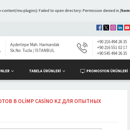
ontent/mu-plugins): Failed to open directory: Permission denied in
/hom
+90 216 494 26 35
Aydıntepe Mah. Harmandalı
+90 216 551 02 17
Sk.No: Tuzla / İSTANBUL
+90 545 494 26 35
ÜNLER
TABELA ÜRÜNLERİ
PROMOSYON ÜRÜNLERİ
ТОВ В OLIMP CASINO KZ ДЛЯ ОПЫТНЫХ