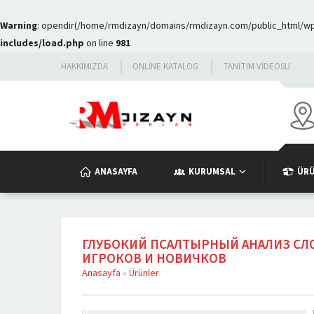
Warning
: opendir(/home/rmdizayn/domains/rmdizayn.com/public_html/wp-c
includes/load.php
on line
981
HAKKIMIZDA
ONLINE KATALOG
TANITIM VIDEOSU
ANASAYFA
KURUMSAL
ÜR
ГЛУБОКИЙ ПСАЛТЫРНЫЙ АНАЛИЗ СЛО
ИГРОКОВ И НОВИЧКОВ
Anasayfa
»
Ürünler