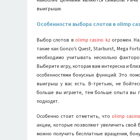
наиболее ценными являются символы Рича 
выигрыши.
Особенности выбора слотов в olimp cas
Выбор слотов в
olimp casino kz
огромен. На
такие как Gonzo’s Quest, Starburst, Mega Fo
необходимо учитывать несколько факторов
Выберите игру, которая вам интересна и близ
особенностями бонусных функций. Это помо
выигрыш у вас есть. В-третьих, не бойте
больше вы играете, тем больше опыта вы п
подходят.
Особенно стоит отметить, что
olimp casin
акции, которые позволяют увеличить свой 
можно получить бесплатные вращения, бону