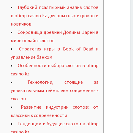
Глубокий псалтырный анализ слотов
в olimp casino kz для опытных игроков и
новичков
Сокровища древней Долины Царей в
мире онлайн-слотов
Стратегия игры в Book of Dead и
управление банком
Особенности выбора слотов в olimp
casino kz
Технологии, стоящие за
увлекательным геймплеем современных
слотов
Развитие индустрии слотов: от
классики к современности
Тенденции и будущее слотов в olimp
casino kz