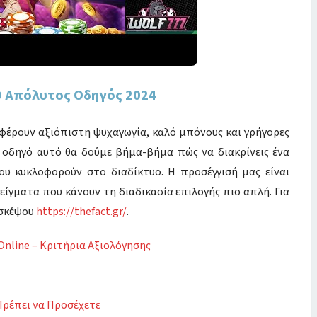
 Ο Απόλυτος Οδηγός 2024
έρουν αξιόπιστη ψυχαγωγία, καλό μπόνους και γρήγορες
 οδηγό αυτό θα δούμε βήμα-βήμα πώς να διακρίνεις ένα
ου κυκλοφορούν στο διαδίκτυο. Η προσέγγισή μας είναι
δείγματα που κάνουν τη διαδικασία επιλογής πιο απλή. Για
ισκέψου
https://thefact.gr/
.
Online – Κριτήρια Αξιολόγησης
Πρέπει να Προσέχετε