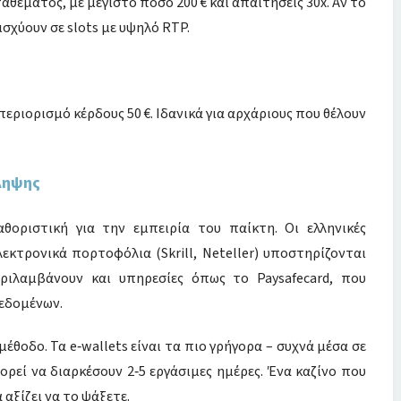
θέματος, με μέγιστο ποσό 200 € και απαιτήσεις 30x. Αν το
 ισχύουν σε slots με υψηλό RTP.
περιορισμό κέρδους 50 €. Ιδανικά για αρχάριους που θέλουν
ληψης
θοριστική για την εμπειρία του παίκτη. Οι ελληνικές
λεκτρονικά πορτοφόλια (Skrill, Neteller) υποστηρίζονται
εριλαμβάνουν και υπηρεσίες όπως το Paysafecard, που
εδομένων.
έθοδο. Τα e‑wallets είναι τα πιο γρήγορα – συχνά μέσα σε
ορεί να διαρκέσουν 2‑5 εργάσιμες ημέρες. Ένα καζίνο που
 αξίζει να το ψάξετε.