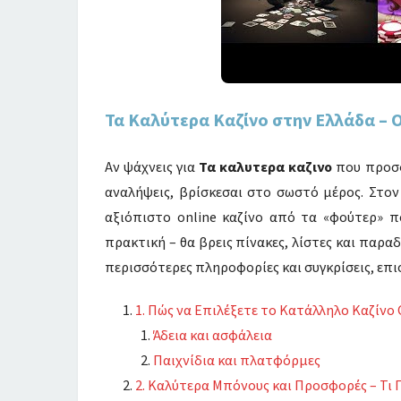
Τα Καλύτερα Καζίνο στην Ελλάδα –
Αν ψάχνεις για
Τα καλυτερα καζινο
που προσφ
αναλήψεις, βρίσκεσαι στο σωστό μέρος. Στον
αξιόπιστο online καζίνο από τα «φούτερ» π
πρακτική – θα βρεις πίνακες, λίστες και παρα
περισσότερες πληροφορίες και συγκρίσεις, επ
1. Πώς να Επιλέξετε το Κατάλληλο Καζίνο 
Άδεια και ασφάλεια
Παιχνίδια και πλατφόρμες
2. Καλύτερα Μπόνους και Προσφορές – Τι 