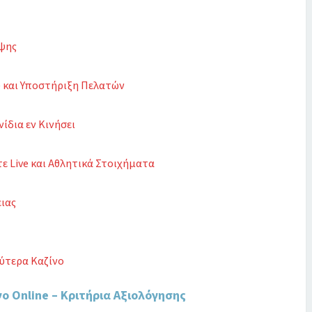
ηψης
) και Υποστήριξη Πελατών
ίδια εν Κινήσει
ετε Live και Αθλητικά Στοιχήματα
ειας
λύτερα Καζίνο
ο Online – Κριτήρια Αξιολόγησης