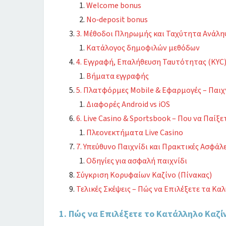
Welcome bonus
No‑deposit bonus
3. Μέθοδοι Πληρωμής και Ταχύτητα Ανάλ
Κατάλογος δημοφιλών μεθόδων
4. Εγγραφή, Επαλήθευση Ταυτότητας (KYC
Βήματα εγγραφής
5. Πλατφόρμες Mobile & Εφαρμογές – Παιχν
Διαφορές Android vs iOS
6. Live Casino & Sportsbook – Που να Παίξ
Πλεονεκτήματα Live Casino
7. Υπεύθυνο Παιχνίδι και Πρακτικές Ασφάλ
Οδηγίες για ασφαλή παιχνίδι
Σύγκριση Κορυφαίων Καζίνο (Πίνακας)
Τελικές Σκέψεις – Πώς να Επιλέξετε τα Κα
1. Πώς να Επιλέξετε το Κατάλληλο Καζίν