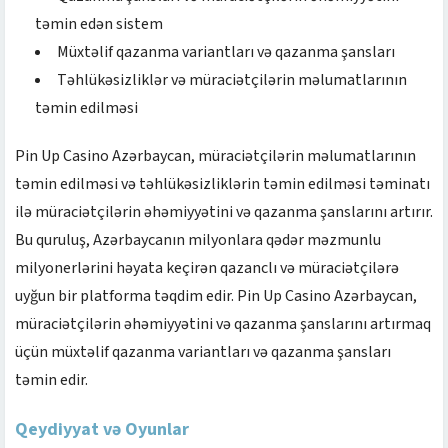
təmin edən sistem
Müxtəlif qazanma variantları və qazanma şansları
Təhlükəsizliklər və müraciətçilərin məlumatlarının
təmin edilməsi
Pin Up Casino Azərbaycan, müraciətçilərin məlumatlarının
təmin edilməsi və təhlükəsizliklərin təmin edilməsi təminatı
ilə müraciətçilərin əhəmiyyətini və qazanma şanslarını artırır.
Bu quruluş, Azərbaycanın milyonlara qədər məzmunlu
milyonerlərini həyata keçirən qazanclı və müraciətçilərə
uyğun bir platforma təqdim edir. Pin Up Casino Azərbaycan,
müraciətçilərin əhəmiyyətini və qazanma şanslarını artırmaq
üçün müxtəlif qazanma variantları və qazanma şansları
təmin edir.
Qeydiyyat və Oyunlar