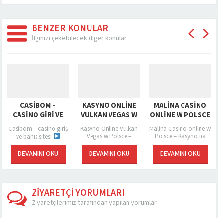
BENZER KONULAR
İlginizi çekebilecek diğer konular
CASIBOM –
KASYNO ONLINE
MALINA CASINO
CASINO GIRI VE
VULKAN VEGAS W
ONLINE W POLSCE
BAHIS
POLSCE DOSTPNE
KASYNO NA YWO Z
Casibom – casino giriş
Kasyno Online Vulkan
Malina Casino online w
SITESI.2567
METODY
PRAWDZIWYMI
Vegas w Polsce –
Polsce – Kasyno na
ve bahis sitesi
PATNOCI.1782
Dostępne Metody
żywo z prawdziwymi
KRUPIERAMI.286
OYNAMAK
Содержимое
Płatności
GRAĆ
krupierami
GRAĆ
DEVAMINI OKU
DEVAMINI OKU
DEVAMINI OKU
Casibom’un
Содержимое Metody
Содержимое Wybór
Güvenilirliği ve
Płatności Online w
najlepszych kasyn
Güvenliği Casibom’da
Kasynie Vulkan Vegas...
online Benefity...
Oynanabilecek Oyunlar
ve Bonuslar
ZİYARETÇİ YORUMLARI
Casibom’da...
Ziyaretçilerimiz tarafından yapılan yorumlar