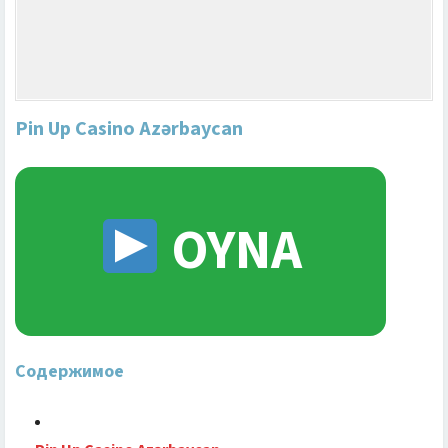
Pin Up Casino Azərbaycan
OYNA
Содержимое