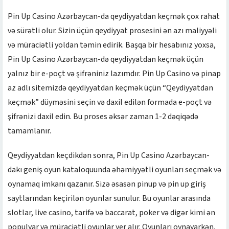
Pin Up Casino Azərbaycan-da qeydiyyatdan keçmək çox rahat
və sürətli olur. Sizin üçün qeydiyyat prosesini ən azı maliyyəli
və müraciətli yoldan təmin edirik. Başqa bir hesabınız yoxsa,
Pin Up Casino Azərbaycan-də qeydiyyatdan keçmək üçün
yalnız bir e-poçt və şifrəniniz lazımdır. Pin Up Casino və pinap
az adlı sitemizdə qeydiyyatdan keçmək üçün “Qeydiyyatdan
keçmək” düyməsini seçin və daxil edilən formada e-poçt və
şifrənizi daxil edin. Bu proses əksər zaman 1-2 dəqiqədə
tamamlanır.
Qeydiyyatdan keçdikdən sonra, Pin Up Casino Azərbaycan-
dakı geniş oyun kataloquunda əhəmiyyətli oyunları seçmək və
oynamaq imkanı qazanır. Sizə əsasən pinup və pin up giriş
saytlarından keçirilən oyunlar sunulur. Bu oyunlar arasında
slotlar, live casino, tarifə və baccarat, poker və digər kimi ən
populyar və müraciətli oyunlar yer alır. Oyunları oynayarkən,