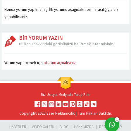
Henüz yorum yapılmamış. İlk yorumu aşağıdaki form aracılığıyla siz
yapabilirsiniz.
BİR YORUM YAZIN
Bu konu hakkındaki görüşünüzü belirtmek ister misiniz?
Müşteri Temsilcisi
Yorum yapabilmek için
oturum açmalısınız
.
Bizi Sosyal Medyada Takip Edin
Cevap Yaz
Copyright 2025 Eser Reklamcılık | Tüm Hakları Saklıdır.
1
HABERLER
VIDEO GALERI
BLOG
HAKKIMIZDA
REFERANSLAR