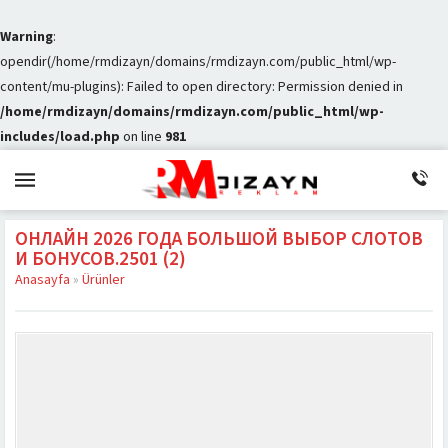
Warning
:
opendir(/home/rmdizayn/domains/rmdizayn.com/public_html/wp-
content/mu-plugins): Failed to open directory: Permission denied in
/home/rmdizayn/domains/rmdizayn.com/public_html/wp-
includes/load.php
on line
981
ОНЛАЙН 2026 ГОДА БОЛЬШОЙ ВЫБОР СЛОТОВ
И БОНУСОВ.2501 (2)
Anasayfa
»
Ürünler