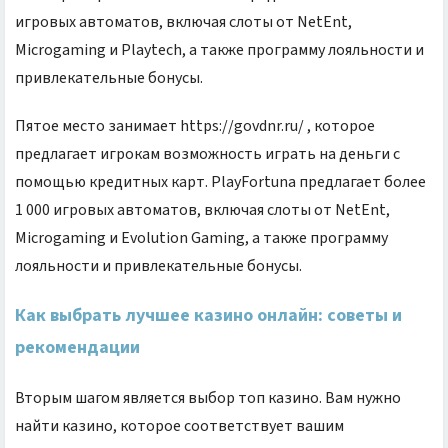
игровых автоматов, включая слоты от NetEnt,
Microgaming и Playtech, а также программу лояльности и
привлекательные бонусы.
Пятое место занимает https://govdnr.ru/ , которое
предлагает игрокам возможность играть на деньги с
помощью кредитных карт. PlayFortuna предлагает более
1 000 игровых автоматов, включая слоты от NetEnt,
Microgaming и Evolution Gaming, а также программу
лояльности и привлекательные бонусы.
Как выбрать лучшее казино онлайн: советы и
рекомендации
Вторым шагом является выбор топ казино. Вам нужно
найти казино, которое соответствует вашим