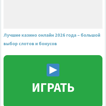
Лучшие казино онлайн 2026 года – большой
выбор слотов и бонусов
ИГРАТЬ