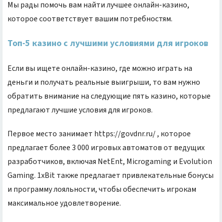
Мы рады помочь вам найти лучшее онлайн-казино,
которое соответствует вашим потребностям.
Топ-5 казино с лучшими условиями для игроков
Если вы ищете онлайн-казино, где можно играть на
деньги и получать реальные выигрыши, то вам нужно
обратить внимание на следующие пять казино, которые
предлагают лучшие условия для игроков.
Первое место занимает https://govdnr.ru/ , которое
предлагает более 3 000 игровых автоматов от ведущих
разработчиков, включая NetEnt, Microgaming и Evolution
Gaming. 1xBit также предлагает привлекательные бонусы
и программу лояльности, чтобы обеспечить игрокам
максимальное удовлетворение.