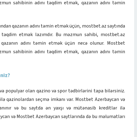
zmun sahibinin adını təqdim etmək, qazanın adını təmin
ından qazanın adını təmin etmək üçün, mostbet.az saytında
ı təqdim etmək lazımdır. Bu məzmun sahibi, mostbet.az
 qazanın adını təmin etmək üçün necə olunur. Mostbet
zmun sahibinin adını təqdim etmək, qazanın adını təmin
iniz?
 populyar olan qazino və spor tədbirlərini tapa bilərsiniz.
 ilə qazinolardan seçmə imkanı var. Mostbet Azerbaycan və
anınır və bu saytda ən yaxşı və mütənasib kreditlər ilə
ycan və Mostbet Azerbaycan saytlarında də bu məlumatları