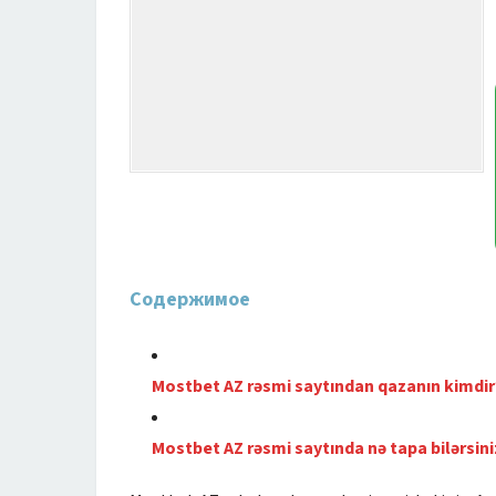
Содержимое
Mostbet AZ rəsmi saytından qazanın kimdir
Mostbet AZ rəsmi saytında nə tapa bilərsini