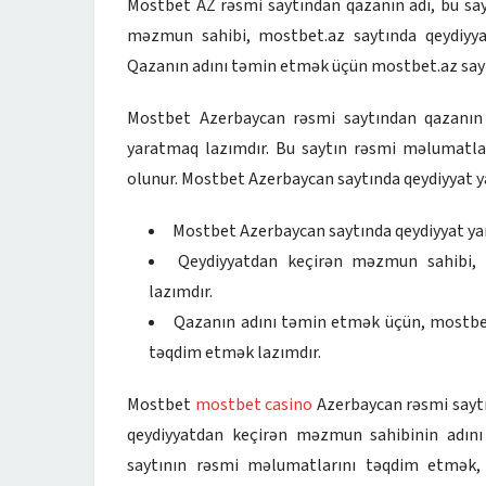
Mostbet AZ rəsmi saytından qazanın adı, bu say
məzmun sahibi, mostbet.az saytında qeydiyya
Qazanın adını təmin etmək üçün mostbet.az sayt
Mostbet Azerbaycan rəsmi saytından qazanın
yaratmaq lazımdır. Bu saytın rəsmi məlumatl
olunur. Mostbet Azerbaycan saytında qeydiyyat 
Mostbet Azerbaycan saytında qeydiyyat yar
Qeydiyyatdan keçirən məzmun sahibi, 
lazımdır.
Qazanın adını təmin etmək üçün, mostbet
təqdim etmək lazımdır.
Mostbet
mostbet casino
Azerbaycan rəsmi sayt
qeydiyyatdan keçirən məzmun sahibinin adın
saytının rəsmi məlumatlarını təqdim etmək,