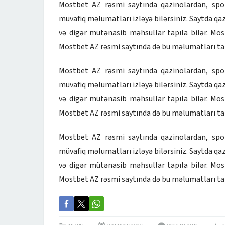
Mostbet AZ rəsmi saytında qazinolardan, spo
müvafiq məlumatları izləyə bilərsiniz. Saytda qa
və digər mütənasib məhsullar tapıla bilər. Mos
Mostbet AZ rəsmi saytında də bu məlumatları tap
Mostbet AZ rəsmi saytında qazinolardan, spo
müvafiq məlumatları izləyə bilərsiniz. Saytda qa
və digər mütənasib məhsullar tapıla bilər. Mos
Mostbet AZ rəsmi saytında də bu məlumatları tap
Mostbet AZ rəsmi saytında qazinolardan, spo
müvafiq məlumatları izləyə bilərsiniz. Saytda qa
və digər mütənasib məhsullar tapıla bilər. Mos
Mostbet AZ rəsmi saytında də bu məlumatları tap