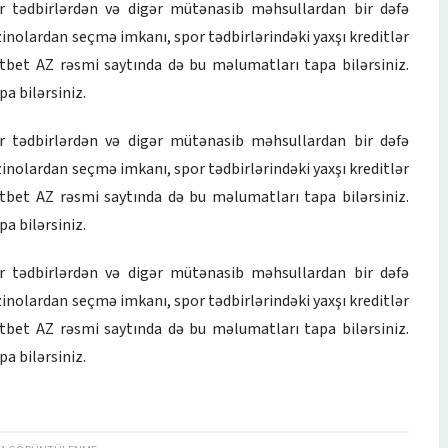
r tədbirlərdən və digər mütənasib məhsullardan bir dəfə
zinolardan seçmə imkanı, spor tədbirlərindəki yaxşı kreditlər
tbet AZ rəsmi saytında də bu məlumatları tapa bilərsiniz.
a bilərsiniz.
r tədbirlərdən və digər mütənasib məhsullardan bir dəfə
zinolardan seçmə imkanı, spor tədbirlərindəki yaxşı kreditlər
tbet AZ rəsmi saytında də bu məlumatları tapa bilərsiniz.
a bilərsiniz.
r tədbirlərdən və digər mütənasib məhsullardan bir dəfə
zinolardan seçmə imkanı, spor tədbirlərindəki yaxşı kreditlər
tbet AZ rəsmi saytında də bu məlumatları tapa bilərsiniz.
a bilərsiniz.