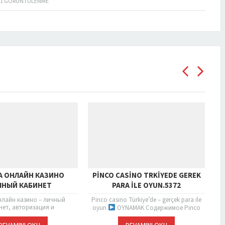
1
GÖRÜNTÜLENME
PINCO CASINO TRKIYEDE GEREK
GG BET CASINO W POLSCE
PARA ILE OYUN.5372
NAJLEPSZE GRY KASYNOWE
FUNKCJE PLATFORMY 59
Pinco casino Türkiye’de – gerçek para ile
GG bet casino w Polsce – Najlepsz
oyun
OYNAMAK Содержимое Pinco
kasynowe i funkcje platformy
G
Casino TÜRKİYE’de: Gerçek Para ile Oyun
Содержимое GG Bet Casino w Polsc
Pinco Casino...