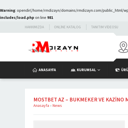
Warning
: opendir(/home/rmdizayn/domains/rmdizayn.com/public_html/wp-c
includes/load.php
on line
981
HAKKIMIZDA
ONLINE KATALOG
TANITIM VIDEOSU
ANASAYFA
KURUMSAL
ÜR
MOSTBET AZ – BUKMEKER VE KAZINO MO
Anasayfa
»
News