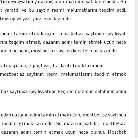
tın qeydiyyatını yaratmış olan məzmun sahibinin adıdır. Bu
t yaratdı və bu saytın rəsmi məlumatlarını təqdim etdi.
ında qeydiyyat yaratmaq lazımdır.
 adını təmin etmək üçün, mostbet.az saytında qeydiyyat
arını təqdim etmək, qazanın adını təmin etmək üçün necə
yaratmaq üçün, mostbet.az saytına keçid etmək lazımdır.
atmaq üçün, e-poçt və şifrə daxil etmək lazımdır.
mostbet.az saytının rəsmi məlumatlarını təqdim etmək
.az saytında qeydiyyatdan keçirən məzmun sahibinin adını
ından qazanın adını təmin etmək üçün, mostbet.az saytında
ı təqdim etmək lazımdır. Bu məzmun sahibi, mostbet.az
 qazanın adını təmin etmək üçün necə olunur. Mostbet