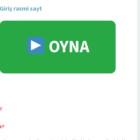
Giriş rəsmi sayt
OYNA
?
z?