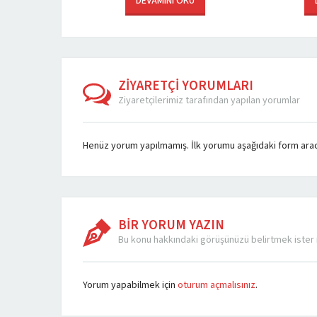
DEVAMINI OKU
DEVAMINI OKU
Личный Кабинет, Авторизация и...
ZİYARETÇİ YORUMLARI
Ziyaretçilerimiz tarafından yapılan yorumlar
Henüz yorum yapılmamış. İlk yorumu aşağıdaki form aracılı
BİR YORUM YAZIN
Bu konu hakkındaki görüşünüzü belirtmek ister 
Yorum yapabilmek için
oturum açmalısınız
.