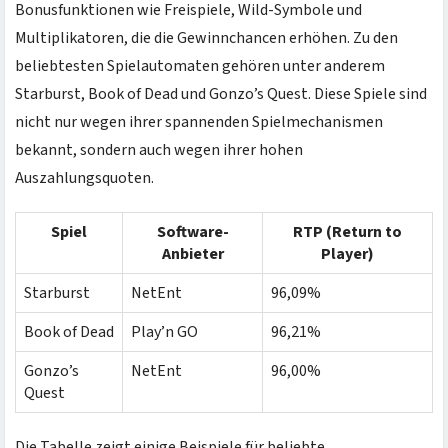
Bonusfunktionen wie Freispiele, Wild-Symbole und
Multiplikatoren, die die Gewinnchancen erhöhen. Zu den
beliebtesten Spielautomaten gehören unter anderem
Starburst, Book of Dead und Gonzo’s Quest. Diese Spiele sind
nicht nur wegen ihrer spannenden Spielmechanismen
bekannt, sondern auch wegen ihrer hohen
Auszahlungsquoten.
Spiel
Software-
RTP (Return to
Anbieter
Player)
Starburst
NetEnt
96,09%
Book of Dead
Play’n GO
96,21%
Gonzo’s
NetEnt
96,00%
Quest
Die Tabelle zeigt einige Beispiele für beliebte