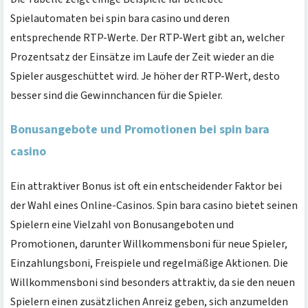
Spielautomaten bei spin bara casino und deren
entsprechende RTP-Werte. Der RTP-Wert gibt an, welcher
Prozentsatz der Einsätze im Laufe der Zeit wieder an die
Spieler ausgeschüttet wird. Je höher der RTP-Wert, desto
besser sind die Gewinnchancen für die Spieler.
Bonusangebote und Promotionen bei spin bara
casino
Ein attraktiver Bonus ist oft ein entscheidender Faktor bei
der Wahl eines Online-Casinos. Spin bara casino bietet seinen
Spielern eine Vielzahl von Bonusangeboten und
Promotionen, darunter Willkommensboni für neue Spieler,
Einzahlungsboni, Freispiele und regelmäßige Aktionen. Die
Willkommensboni sind besonders attraktiv, da sie den neuen
Spielern einen zusätzlichen Anreiz geben, sich anzumelden