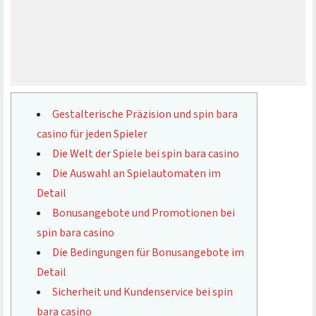
Gestalterische Präzision und spin bara
casino für jeden Spieler
Die Welt der Spiele bei spin bara casino
Die Auswahl an Spielautomaten im
Detail
Bonusangebote und Promotionen bei
spin bara casino
Die Bedingungen für Bonusangebote im
Detail
Sicherheit und Kundenservice bei spin
bara casino