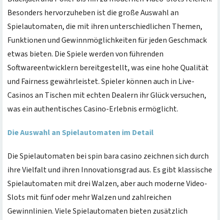
Besonders hervorzuheben ist die große Auswahl an
Spielautomaten, die mit ihren unterschiedlichen Themen,
Funktionen und Gewinnmöglichkeiten für jeden Geschmack
etwas bieten. Die Spiele werden von führenden
Softwareentwicklern bereitgestellt, was eine hohe Qualität
und Fairness gewährleistet. Spieler können auch in Live-
Casinos an Tischen mit echten Dealern ihr Glück versuchen,
was ein authentisches Casino-Erlebnis ermöglicht.
Die Auswahl an Spielautomaten im Detail
Die Spielautomaten bei spin bara casino zeichnen sich durch
ihre Vielfalt und ihren Innovationsgrad aus. Es gibt klassische
Spielautomaten mit drei Walzen, aber auch moderne Video-
Slots mit fünf oder mehr Walzen und zahlreichen
Gewinnlinien. Viele Spielautomaten bieten zusätzlich