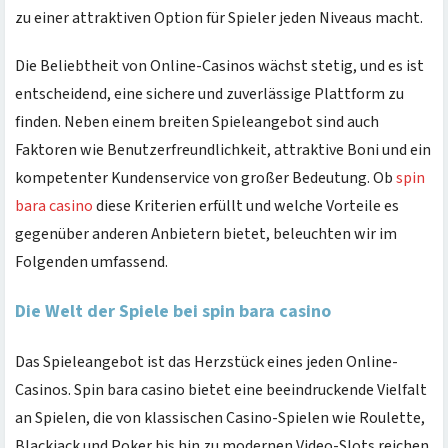
zu einer attraktiven Option für Spieler jeden Niveaus macht.
Die Beliebtheit von Online-Casinos wächst stetig, und es ist
entscheidend, eine sichere und zuverlässige Plattform zu
finden. Neben einem breiten Spieleangebot sind auch
Faktoren wie Benutzerfreundlichkeit, attraktive Boni und ein
kompetenter Kundenservice von großer Bedeutung. Ob
spin
bara casino
diese Kriterien erfüllt und welche Vorteile es
gegenüber anderen Anbietern bietet, beleuchten wir im
Folgenden umfassend.
Die Welt der Spiele bei spin bara casino
Das Spieleangebot ist das Herzstück eines jeden Online-
Casinos. Spin bara casino bietet eine beeindruckende Vielfalt
an Spielen, die von klassischen Casino-Spielen wie Roulette,
Blackjack und Poker bis hin zu modernen Video-Slots reichen.