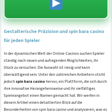
Gestalterische Präzision und spin bara casino
für jeden Spieler
In der dynamischen Welt der Online-Casinos suchen Spieler
ständig nach neuen und aufregenden Möglichkeiten, ihr
Glück zu versuchen. Die Auswahl ist riesig und kann
überwältigend sein. Unter den zahlreichen Anbietern sticht
jedoch
spin bara casino
hervor, ein Plattform, die sich durch
ihre innovative Herangehensweise und ihr vielfältiges
Spieleangebot einen Namen gemacht hat. Wir werfen in
diesem Artikel einen detaillierten Blick auf die
Besonderheiten von spin bara casino und analysieren, was es