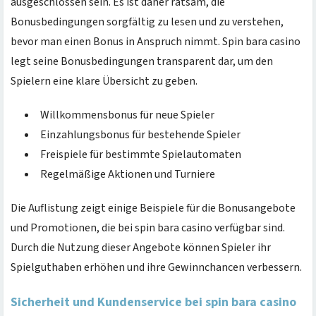
ausgeschlossen sein. Es ist daher ratsam, die
Bonusbedingungen sorgfältig zu lesen und zu verstehen,
bevor man einen Bonus in Anspruch nimmt. Spin bara casino
legt seine Bonusbedingungen transparent dar, um den
Spielern eine klare Übersicht zu geben.
Willkommensbonus für neue Spieler
Einzahlungsbonus für bestehende Spieler
Freispiele für bestimmte Spielautomaten
Regelmäßige Aktionen und Turniere
Die Auflistung zeigt einige Beispiele für die Bonusangebote
und Promotionen, die bei spin bara casino verfügbar sind.
Durch die Nutzung dieser Angebote können Spieler ihr
Spielguthaben erhöhen und ihre Gewinnchancen verbessern.
Sicherheit und Kundenservice bei spin bara casino