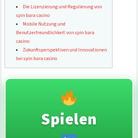
Die Lizenzierung und Regulierung von
spin bara casino
Mobile Nutzung und
Benutzerfreundlichkeit von spin bara
casino
Zukunftsperspektiven und Innovationen
bei spin bara casino
Spielen