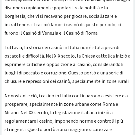
divennero rapidamente popolari tra la nobiltà e la
borghesia, che vi si recavano per giocare, socializzare e
intrattenersi. Tra i più famosi casinò di questo periodo, ci
furono il Casinò di Venezia e il Casinò di Roma.
Tuttavia, la storia dei casinò in Italia non è stata priva di
ostacoli e difficoltà. Nel XIX secolo, la Chiesa cattolica iniziò a
esprimere critiche e opposizione ai casinò, considerandoli
luoghi di peccato e corruzione. Questo portò a una serie di
chiusure e repressioni dei casinò, specialmente in zone rurali.
Nonostante ciò, i casinò in Italia continuarono a esistere e a
prosperare, specialmente in zone urbane come Roma e
Milano. Nel XX secolo, la legislazione italiana iniziò a
regolamentare i casinò, imponendo norme e controlli più
stringenti. Questo portò a una maggiore sicurezza e