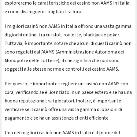
esploreremo le caratteristiche dei casinò non AAMS in Italia
e come distinguere i migliori tra loro.
I migliori casinò non AAMS in Italia offrono una vasta gamma
di giochi online, tra cui slot, roulette, blackjack e poker.
Tuttavia, è importante notare che alcuni di questi casinò non
sono regolati dall’AAMS (Amministrazione Autonoma dei
Monopoli e delle Lotterie), il che significa che non sono
soggetti alle stesse norme e controlli dei casinò AAMS.
Per questo, è importante scegliere un casinò non AAMS con
cura, verificando se è licenziato in un paese estero e se ha una
buona reputazione tra i giocatori. Inoltre, è importante
verificare se il casinò offre una vasta gamma di opzioni di
pagamento e se ha un’assistenza clienti efficiente.
Uno dei migliori casinò non AAMS in Italia è il [nome del