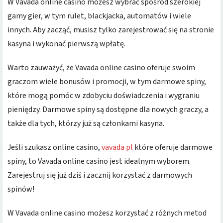
W Vavada online casino możesz wybrać spośród szerokiej
gamy gier, w tym rulet, blackjacka, automatów i wiele
innych. Aby zacząć, musisz tylko zarejestrować się na stronie
kasyna i wykonać pierwszą wpłatę.
Warto zauważyć, że Vavada online casino oferuje swoim
graczom wiele bonusów i promocji, w tym darmowe spiny,
które mogą pomóc w zdobyciu doświadczenia i wygraniu
pieniędzy. Darmowe spiny są dostępne dla nowych graczy, a
także dla tych, którzy już są członkami kasyna.
Jeśli szukasz online casino,
vavada pl
które oferuje darmowe
spiny, to Vavada online casino jest idealnym wyborem.
Zarejestruj się już dziś i zacznij korzystać z darmowych
spinów!
W Vavada online casino możesz korzystać z różnych metod