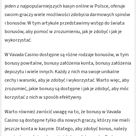
jeden z najpopularniejszych kasyn online w Polsce, oferuje
swoim graczy wiele możliwości zdobycia darmowych spinów
i bonusów. W tym artykule przedstawimy wstęp do świata
bonusów, aby pomoć w zrozumieniu, jak je zdobyć i jak je
wykorzystać.
W Vavada Casino dostępne są różne rodzaje bonusów, w tym
bonusy powitalne, bonusy załóżenia konta, bonusy załóżenia
depozytu i wiele innych. Każdy z nich ma swoje unikalne
cechy i warunki, aby je zdobyć i wykorzystać. Warto więc, aby
zrozumieć, jakie bonusy są dostępne i jak je zdobyć, aby móc
korzystać z nich w sposób efektywny.
Warto również zwrócić uwagę na to, że bonusy w Vavada
Casino są dostępne tylko dla nowych graczy, którzy nie mieli
jeszcze konta w kasynie. Dlatego, aby zdobyć bonus, należy