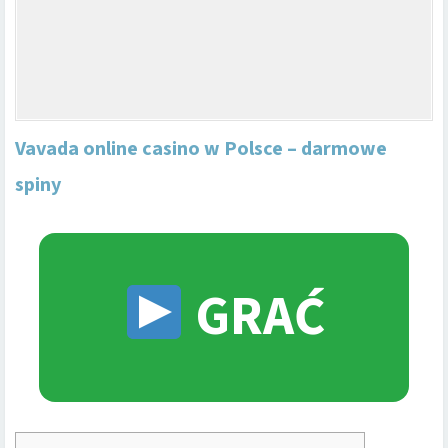
Vavada online casino w Polsce – darmowe
spiny
GRAĆ