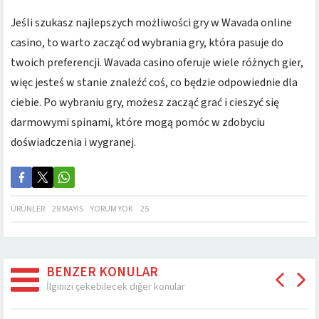
Jeśli szukasz najlepszych możliwości gry w Wavada online
casino, to warto zacząć od wybrania gry, która pasuje do
twoich preferencji. Wavada casino oferuje wiele różnych gier,
więc jesteś w stanie znaleźć coś, co będzie odpowiednie dla
ciebie. Po wybraniu gry, możesz zacząć grać i cieszyć się
darmowymi spinami, które mogą pomóc w zdobyciu
doświadczenia i wygranej.
ÜRÜNLER
28 MAYIS
YORUM YOK
25
BENZER KONULAR
İlginizi çekebilecek diğer konular