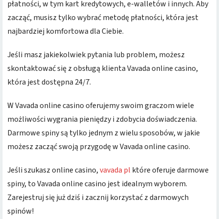
płatności, w tym kart kredytowych, e-walletów i innych. Aby
zacząć, musisz tylko wybrać metodę płatności, która jest
najbardziej komfortowa dla Ciebie.
Jeśli masz jakiekolwiek pytania lub problem, możesz
skontaktować się z obsługą klienta Vavada online casino,
która jest dostępna 24/7.
W Vavada online casino oferujemy swoim graczom wiele
możliwości wygrania pieniędzy i zdobycia doświadczenia.
Darmowe spiny są tylko jednym z wielu sposobów, w jakie
możesz zacząć swoją przygodę w Vavada online casino.
Jeśli szukasz online casino,
vavada pl
które oferuje darmowe
spiny, to Vavada online casino jest idealnym wyborem.
Zarejestruj się już dziś i zacznij korzystać z darmowych
spinów!