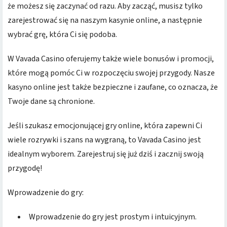
że możesz się zaczynać od razu. Aby zacząć, musisz tylko
zarejestrować się na naszym kasynie online, a następnie
wybrać grę, która Ci się podoba.
W Vavada Casino oferujemy także wiele bonusów i promocji,
które mogą pomóc Ci w rozpoczęciu swojej przygody. Nasze
kasyno online jest także bezpieczne i zaufane, co oznacza, że
Twoje dane są chronione.
Jeśli szukasz emocjonującej gry online, która zapewni Ci
wiele rozrywki i szans na wygraną, to Vavada Casino jest
idealnym wyborem. Zarejestruj się już dziś i zacznij swoją
przygodę!
Wprowadzenie do gry:
Wprowadzenie do gry jest prostym i intuicyjnym.