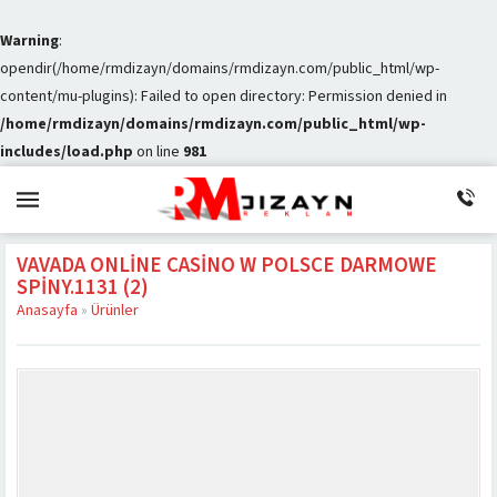
Warning
:
opendir(/home/rmdizayn/domains/rmdizayn.com/public_html/wp-
content/mu-plugins): Failed to open directory: Permission denied in
/home/rmdizayn/domains/rmdizayn.com/public_html/wp-
includes/load.php
on line
981
VAVADA ONLINE CASINO W POLSCE DARMOWE
SPINY.1131 (2)
Anasayfa
»
Ürünler