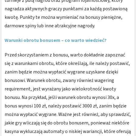
turnieje z pulą nagród oraz program lojalnościowy, który
nagradza aktywnych graczy punktami za każdą postawioną
kwotę. Punkty te można wymieniać na bonusy pieniężne,
darmowe spiny lub inne atrakcyjne nagrody.
Warunki obrotu bonusem – co warto wiedzieć?
Przed skorzystaniem z bonusu, warto dokładnie zapoznać
się z warunkami obrotu, które określają, ile należy postawić,
zanim będzie można wypłacić wygrane uzyskane dzięki
bonusowi. Warunek obrotu, zwany również wagering
requirement, jest wyrażany jako wielokrotność kwoty
bonusu. Na przykład, jeśli warunek obrotu wynosi 30x, a
bonus wynosi 100 zł, należy postawić 3000 zł, zanim będzie
można wypłacić wygrane. Ważne jest również, aby sprawdzić,
jakie gry wliczają się do obrotu bonusem, ponieważ niektóre
kasyna wykluczają automaty o niskiej wariancji, które oferują