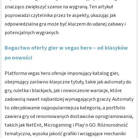
znacząco zwiększyć szanse na wygraną. Ten artykuł
poprowadzi czytelnika przez te aspekty, ukazując jak
odpowiedzialna gra może być kluczem do udanej zabawy i
potencjalnych wygranych.
Bogactwo oferty gier w vegas hero – od klasyków
po nowości
Platforma vegas hero oferuje imponujący katalog gier,
obejmujący zarówno klasyczne tytuły, takie jak automaty do
gry, ruletka i blackjack, jak i nowoczesne wariacje, które
zadowolą nawet najbardziej wymagających graczy. Automaty
to zdecydowanie najpopularniejsza kategoria, a portfolio
zawiera gry od renomowanych dostawców oprogramowania,
takich jak NetEnt, Microgaming i Play’n GO. Różnorodność
tematyczna, wysoka jakość grafiki i wciągające mechaniki