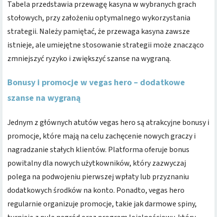
Tabela przedstawia przewagę kasyna w wybranych grach
stołowych, przy założeniu optymalnego wykorzystania
strategii. Należy pamiętać, że przewaga kasyna zawsze
istnieje, ale umiejętne stosowanie strategii może znacząco
zmniejszyć ryzyko i zwiększyć szanse na wygraną.
Bonusy i promocje w vegas hero – dodatkowe
szanse na wygraną
Jednym z głównych atutów vegas hero są atrakcyjne bonusy i
promocje, które mają na celu zachęcenie nowych graczy i
nagradzanie stałych klientów. Platforma oferuje bonus
powitalny dla nowych użytkowników, który zazwyczaj
polega na podwojeniu pierwszej wpłaty lub przyznaniu
dodatkowych środków na konto. Ponadto, vegas hero
regularnie organizuje promocje, takie jak darmowe spiny,