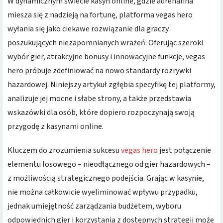
W dynamicznym świecie kasyn online, gdzie adrenalina
miesza się z nadzieją na fortunę, platforma vegas hero
wyłania się jako ciekawe rozwiązanie dla graczy
poszukujących niezapomnianych wrażeń. Oferując szeroki
wybór gier, atrakcyjne bonusy i innowacyjne funkcje, vegas
hero próbuje zdefiniować na nowo standardy rozrywki
hazardowej. Niniejszy artykuł zgłębia specyfikę tej platformy,
analizuje jej mocne i słabe strony, a także przedstawia
wskazówki dla osób, które dopiero rozpoczynają swoją
przygodę z kasynami online.
Kluczem do zrozumienia sukcesu
vegas hero
jest połączenie
elementu losowego – nieodłącznego od gier hazardowych –
z możliwością strategicznego podejścia. Grając w kasynie,
nie można całkowicie wyeliminować wpływu przypadku,
jednak umiejętność zarządzania budżetem, wyboru
odpowiednich gier i korzystania z dostępnych strategii może