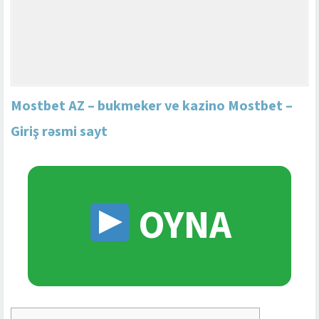
Mostbet AZ – bukmeker ve kazino Mostbet –
Giriş rəsmi sayt
OYNA