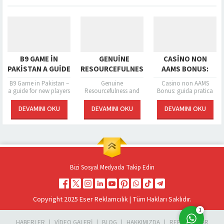
GAME IN
GENUINE
CASINO NON
RAJA LU
AN A GUIDE
RESOURCEFULNESS
AAMS BONUS:
ONLINE
W PLAYERS
AND NOVEL
GUIDA ALLA
PLATFO
in Pakistan –
Genuine
Casino non AAMS
Raja Luc
HE NUMBER
APPROACHES IN BC
VERIFICA
MODER
or new players
Resourcefulness and
Bonus: guida pratica
Online cas
e number one
BETTING
Novel Approaches in
GAME
per scegliere il migliore
DELL’ACCOUNT E
with mod
A
Müşteri Temsilcisi
casino game in
bc game Exploration
Cos’è un casino non
and featu
O GAME IN
MINI OKU
EXPLORATION
DEVAMINI OKU
COME SCEGLIERE
DEVAMINI OKU
FEATUR
DEVAM
Understanding the
AAMS bonus? Un
stan
...
Содержи
TAN.3783
IL MIGLIORE
Core Features of bc
casino non AAMS...
Luck Ind
game The Significance
Casi
of Provably...
Bizi Sosyal Medyada Takip Edin
Cevap Yaz
Copyright 2025 Eser Reklamcılık | Tüm Hakları Saklıdır.
1
HABERLER
VIDEO GALERI
BLOG
HAKKIMIZDA
REFERANSLAR