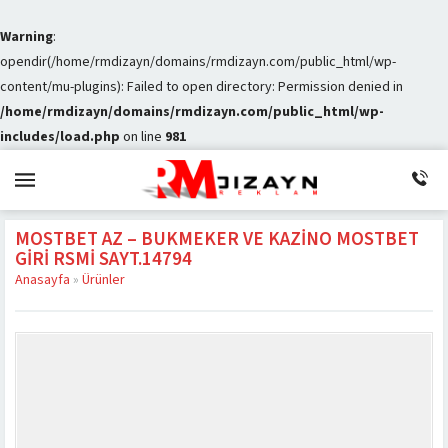
Warning
:
opendir(/home/rmdizayn/domains/rmdizayn.com/public_html/wp-
content/mu-plugins): Failed to open directory: Permission denied in
/home/rmdizayn/domains/rmdizayn.com/public_html/wp-
includes/load.php
on line
981
MOSTBET AZ – BUKMEKER VE KAZINO MOSTBET
GIRI RSMI SAYT.14794
Anasayfa
»
Ürünler