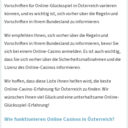
Vorschriften für Online-Glücksspiel in Österreich variieren
können, und es wichtig ist, sich vorher über die Regeln und
Vorschriften in Ihrem Bundesland zu informieren.
Wir empfehlen Ihnen, sich vorher über die Regeln und
Vorschriften in Ihrem Bundesland zu informieren, bevor Sie
sich bei einem Online-Casino anmelden. Es ist auch wichtig,
dass Sie sich vorher über die Sicherheitsmaßnahmen und die
Lizenz des Online-Casinos informieren.
Wir hoffen, dass diese Liste Ihnen helfen wird, die beste
Online-Casino-Erfahrung für Österreich zu finden. Wir
wünschen Ihnen viel Glück und eine unterhaltsame Online-
Glücksspiel-Erfahrung!
Wie funktionieren Online Casinos in Österreich?