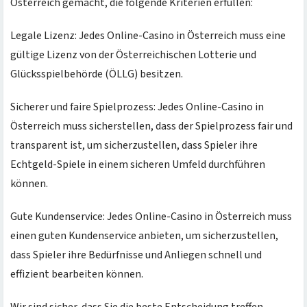
Österreich gemacht, die folgende Kriterien erfüllen:
Legale Lizenz: Jedes Online-Casino in Österreich muss eine
gültige Lizenz von der Österreichischen Lotterie und
Glücksspielbehörde (ÖLLG) besitzen.
Sicherer und faire Spielprozess: Jedes Online-Casino in
Österreich muss sicherstellen, dass der Spielprozess fair und
transparent ist, um sicherzustellen, dass Spieler ihre
Echtgeld-Spiele in einem sicheren Umfeld durchführen
können.
Gute Kundenservice: Jedes Online-Casino in Österreich muss
einen guten Kundenservice anbieten, um sicherzustellen,
dass Spieler ihre Bedürfnisse und Anliegen schnell und
effizient bearbeiten können.
Wir sind sicher, dass Sie die beste Entscheidung treffen