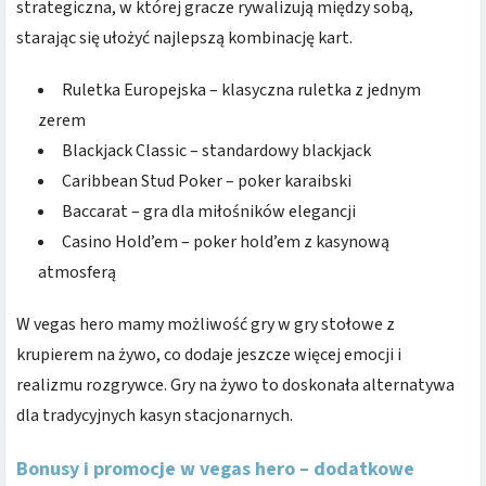
strategiczna, w której gracze rywalizują między sobą,
starając się ułożyć najlepszą kombinację kart.
Ruletka Europejska – klasyczna ruletka z jednym
zerem
Blackjack Classic – standardowy blackjack
Caribbean Stud Poker – poker karaibski
Baccarat – gra dla miłośników elegancji
Casino Hold’em – poker hold’em z kasynową
atmosferą
W vegas hero mamy możliwość gry w gry stołowe z
krupierem na żywo, co dodaje jeszcze więcej emocji i
realizmu rozgrywce. Gry na żywo to doskonała alternatywa
dla tradycyjnych kasyn stacjonarnych.
Bonusy i promocje w vegas hero – dodatkowe