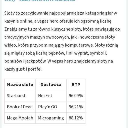
Sloty to zdecydowanie najpopularniejsza kategoria gier w
kasynie online, a vegas hero oferuje ich ogromną liczbę.
Znajdziemy tu zarówno klasyczne sloty, które nawiązują do
tradycyjnych maszyn owocowych, jak i nowoczesne sloty
wideo, które przypominają gry komputerowe. Sloty różnią
się między sobą liczbą bębnów, linii wypłat, symboli,
bonusów i jackpotów. W vegas hero znajdziemy sloty na
każdy gust i portfel.
Nazwa slotu
Dostawca
RTP
Starburst
NetEnt
96.09%
Book of Dead
Play’n GO
96.21%
Mega Moolah
Microgaming
88.12%