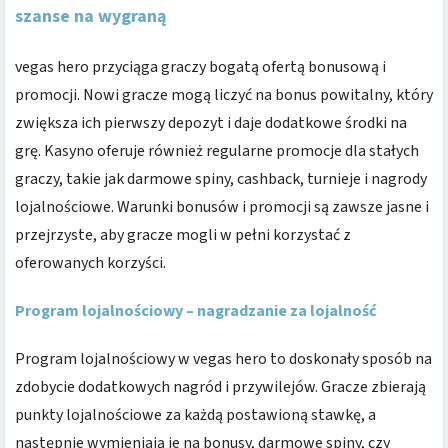
szanse na wygraną
vegas hero przyciąga graczy bogatą ofertą bonusową i
promocji. Nowi gracze mogą liczyć na bonus powitalny, który
zwiększa ich pierwszy depozyt i daje dodatkowe środki na
grę. Kasyno oferuje również regularne promocje dla stałych
graczy, takie jak darmowe spiny, cashback, turnieje i nagrody
lojalnościowe. Warunki bonusów i promocji są zawsze jasne i
przejrzyste, aby gracze mogli w pełni korzystać z
oferowanych korzyści.
Program lojalnościowy – nagradzanie za lojalność
Program lojalnościowy w vegas hero to doskonały sposób na
zdobycie dodatkowych nagród i przywilejów. Gracze zbierają
punkty lojalnościowe za każdą postawioną stawkę, a
następnie wymieniają je na bonusy, darmowe spiny, czy