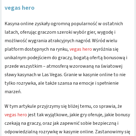
vegas hero
Kasyna online zyskały ogromną popularność w ostatnich
latach, oferując graczom szeroki wybór gier, wygodę i
możliwość wygrania atrakcyjnych nagród. Wśród wielu
platform dostępnych na rynku,
vegas hero
wyróżnia się
unikalnym podejściem do graczy, bogatą ofertą bonusową i
przede wszystkim – atmosferą wzorowaną na światowej
sławy kasynach w Las Vegas. Granie w kasynie online to nie
tylko rozrywka, ale także szansa na emocje i spełnienie
marzeń.
W tym artykule przyjrzymy się bliżej temu, co sprawia, że
vegas hero
jest tak wyjątkowe, jakie gry oferuje, jakie bonusy
czekają na graczy, oraz jak zapewnić sobie bezpieczną i
odpowiedzialną rozrywkę w kasynie online. Zastanowimy się