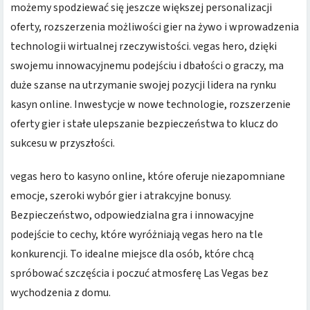
możemy spodziewać się jeszcze większej personalizacji
oferty, rozszerzenia możliwości gier na żywo i wprowadzenia
technologii wirtualnej rzeczywistości. vegas hero, dzięki
swojemu innowacyjnemu podejściu i dbałości o graczy, ma
duże szanse na utrzymanie swojej pozycji lidera na rynku
kasyn online. Inwestycje w nowe technologie, rozszerzenie
oferty gier i stałe ulepszanie bezpieczeństwa to klucz do
sukcesu w przyszłości.
vegas hero to kasyno online, które oferuje niezapomniane
emocje, szeroki wybór gier i atrakcyjne bonusy.
Bezpieczeństwo, odpowiedzialna gra i innowacyjne
podejście to cechy, które wyróżniają vegas hero na tle
konkurencji. To idealne miejsce dla osób, które chcą
spróbować szczęścia i poczuć atmosferę Las Vegas bez
wychodzenia z domu.