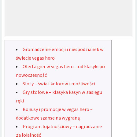
Gromadzenie emocji i niespodzianek w
świecie vegas hero
Oferta gier w vegas hero – od klasyki po
nowoczesność
Sloty – świat kolorów i możliwości
Gry stołowe – klasyka kasyn w zasięgu
ręki
Bonusy i promocje w vegas hero –
dodatkowe szanse na wygraną
Program lojalnościowy – nagradzanie
za lojalność