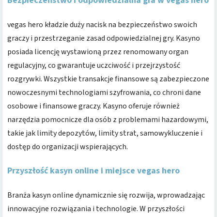
Bezpieczeństwo i odpowiedzialna gra w vegas hero
vegas hero kładzie duży nacisk na bezpieczeństwo swoich
graczy i przestrzeganie zasad odpowiedzialnej gry. Kasyno
posiada licencję wystawioną przez renomowany organ
regulacyjny, co gwarantuje uczciwość i przejrzystość
rozgrywki. Wszystkie transakcje finansowe są zabezpieczone
nowoczesnymi technologiami szyfrowania, co chroni dane
osobowe i finansowe graczy. Kasyno oferuje również
narzędzia pomocnicze dla osób z problemami hazardowymi,
takie jak limity depozytów, limity strat, samowykluczenie i
dostęp do organizacji wspierających.
Przyszłość kasyn online i miejsce vegas hero
Branża kasyn online dynamicznie się rozwija, wprowadzając
innowacyjne rozwiązania i technologie. W przyszłości