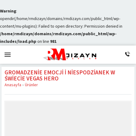
Warning
:
opendir(/home/rmdizayn/domains/rmdizayn.com/public_html/wp-
content/mu-plugins): Failed to open directory: Permission denied in
/home/rmdizayn/domains/rmdizayn.com/public_html/wp-
includes/load.php
on line
981
GROMADZENIE EMOCJI I NIESPODZIANEK W
ŚWIECIE VEGAS HERO
Anasayfa
»
Ürünler