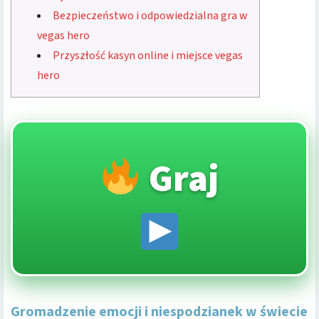
Bezpieczeństwo i odpowiedzialna gra w
vegas hero
Przyszłość kasyn online i miejsce vegas
hero
Graj
Gromadzenie emocji i niespodzianek w świecie