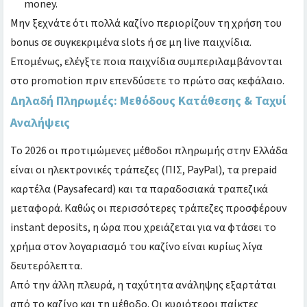
money.
Μην ξεχνάτε ότι πολλά καζίνο περιορίζουν τη χρήση του
bonus σε συγκεκριμένα slots ή σε μη live παιχνίδια.
Επομένως, ελέγξτε ποια παιχνίδια συμπεριλαμβάνονται
στο promotion πριν επενδύσετε το πρώτο σας κεφάλαιο.
Δηλαδή Πληρωμές: Μεθόδους Κατάθεσης & Ταχυί
Αναλήψεις
Το 2026 οι προτιμώμενες μέθοδοι πληρωμής στην Ελλάδα
είναι οι ηλεκτρονικές τράπεζες (ΠΙΣ, PayPal), τα prepaid
καρτέλα (Paysafecard) και τα παραδοσιακά τραπεζικά
μεταφορά. Καθώς οι περισσότερες τράπεζες προσφέρουν
instant deposits, η ώρα που χρειάζεται για να φτάσει το
χρήμα στον λογαριασμό του καζίνο είναι κυρίως λίγα
δευτερόλεπτα.
Από την άλλη πλευρά, η ταχύτητα ανάληψης εξαρτάται
από το καζίνο και τη μέθοδο. Οι κυριότεροι παίκτες