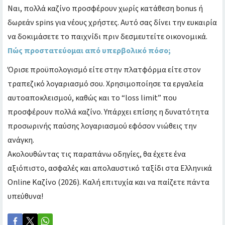
Ναι, πολλά καζίνο προσφέρουν χωρίς κατάθεση bonus ή
δωρεάν spins για νέους χρήστες. Αυτό σας δίνει την ευκαιρία
να δοκιμάσετε το παιχνίδι πριν δεσμευτείτε οικονομικά.
Πώς προστατεύομαι από υπερβολικό πόσο;
Όρισε προϋπολογισμό είτε στην πλατφόρμα είτε στον
τραπεζικό λογαριασμό σου. Χρησιμοποίησε τα εργαλεία
αυτοαποκλεισμού, καθώς και το “loss limit” που
προσφέρουν πολλά καζίνο. Υπάρχει επίσης η δυνατότητα
προσωρινής παύσης λογαριασμού εφόσον νιώθεις την
ανάγκη.
Ακολουθώντας τις παραπάνω οδηγίες, θα έχετε ένα
αξιόπιστο, ασφαλές και απολαυστικό ταξίδι στα Ελληνικά
Online Καζίνο (2026). Καλή επιτυχία και να παίζετε πάντα
υπεύθυνα!