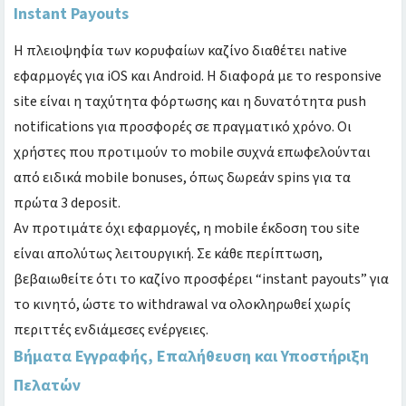
Instant Payouts
Η πλειοψηφία των κορυφαίων καζίνο διαθέτει native
εφαρμογές για iOS και Android. Η διαφορά με το responsive
site είναι η ταχύτητα φόρτωσης και η δυνατότητα push
notifications για προσφορές σε πραγματικό χρόνο. Οι
χρήστες που προτιμούν το mobile συχνά επωφελούνται
από ειδικά mobile bonuses, όπως δωρεάν spins για τα
πρώτα 3 deposit.
Αν προτιμάτε όχι εφαρμογές, η mobile έκδοση του site
είναι απολύτως λειτουργική. Σε κάθε περίπτωση,
βεβαιωθείτε ότι το καζίνο προσφέρει “instant payouts” για
το κινητό, ώστε το withdrawal να ολοκληρωθεί χωρίς
περιττές ενδιάμεσες ενέργειες.
Βήματα Εγγραφής, Επαλήθευση και Υποστήριξη
Πελατών