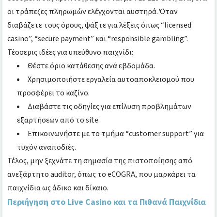
οι τράπεζες πληρωμών ελέγχονται αυστηρά. Όταν
διαβάζετε τους όρους, ψάξτε για λέξεις όπως “licensed
casino”, “secure payment” και “responsible gambling”.
Τέσσερις ιδέες για υπεύθυνο παιχνίδι:
Θέστε όριο κατάθεσης ανά εβδομάδα.
Χρησιμοποιήστε εργαλεία αυτοαποκλεισμού που
προσφέρει το καζίνο.
Διαβάστε τις οδηγίες για επίλυση προβλημάτων
εξαρτήσεων από το site.
Επικοινωνήστε με το τμήμα “customer support” για
τυχόν αναποδιές.
Τέλος, μην ξεχνάτε τη σημασία της πιστοποίησης από
ανεξάρτητο auditor, όπως το eCOGRA, που μαρκάρει τα
παιχνίδια ως άδικο και δίκαιο.
Περιήγηση στο Live Casino και τα Πιθανά Παιχνίδια