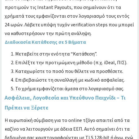
προτιμούν τις Instant Payouts, που σημαίνουν ότι τα
χρήματά τους εμφανίζονται στον λογαριασμό τους εντός
24 ωρών. Λάβετε υπόψη τυχόν verification steps που μπορεί
να καθυστερήσουν την πρώτη ανάληψη.
Διαδικασία Κατάθεσης σε 5 Βήματα
Μεταβείτε στην ενότητα “Κατάθεση”.
Επιλέξτε την προτιμώμενη μέθοδο (π.χ. iDeal, ΠΙΣ).
Καταχωρίστε το ποσό που θέλετε να προσθέσετε.
Επιβεβαιώστε τη συναλλαγή με κωδικό ασφαλείας.
Το χρήμα εμφανίζεται άμεσα στο λογαριασμό σας.
Ασφάλεια, Λογοθεσία και Υπεύθυνο Παιχνίδι – Τι
Πρέπει να Ξέρετε
Η ευρωπαϊκή σύμβαση για το online τζόγο απαιτεί από τα
καζίνο να λειτουργούν με άδεια ΕΕΠ. Αυτό σημαίνει ότι τα
δεδομένα σας κρυπτογραφούνται με TLS 128‑bit ή άνω, ενώ