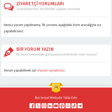
ZİYARETÇİ YORUMLARI
Ziyaretçilerimiz tarafından yapılan yorumlar
Henüz yorum yapılmamış. İlk yorumu aşağıdaki form aracılığıyla siz
yapabilirsiniz.
BİR YORUM YAZIN
Bu konu hakkındaki görüşünüzü belirtmek ister misiniz?
Müşteri Temsilcisi
Yorum yapabilmek için
oturum açmalısınız
.
Bizi Sosyal Medyada Takip Edin
Cevap Yaz