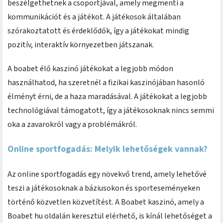
beszélgethetnek a csoportjával, amely megmenti a
kommunikációt és a játékot. A játékosok általában
szórakoztatott és érdeklődők, így a játékokat mindig
pozitív, interaktív környezetben játszanak.
A boabet élő kaszinó játékokat a legjobb módon
használhatod, ha szeretnél a fizikai kaszinójában hasonló
élményt érni, de a haza maradásával. A játékokat a legjobb
technológiával támogatott, így a játékosoknak nincs semmi
oka a zavarokról vagy a problémákról.
Online sportfogadás: Melyik lehetőségek vannak?
Az online sportfogadás egy növekvő trend, amely lehetővé
teszi a játékosoknak a báziusokon és sporteseményeken
történő közvetlen közvetítést. A Boabet kaszinó, amely a
Boabet hu oldalán keresztül elérhető, is kínál lehetőséget a