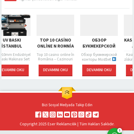
TOP 10 CASINO
ОБЗОР
KASINO MOSTBE
ONLINE N ROMNIA
БУКМЕКЕРСКОЙ
JAK ZSKAT
CAZINOURI
КОНТОРЫ
BONUSY.1310
iyel
Top 10 casino online în
Обзор букмекерской
Kasino Mostbet – ja
RECOMANDATE
MOSTBET
ert
România – Cazinouri
конторы Mostbet
získat bonusy
HRÁ
ak
recomandate pentru
PENTRU JOCURI
ИГРАТЬ Содержимое
Содержимое
Müşteri Temsilcisi
jocuri live
A JUCA
Преимущества и
Registrace a první
DEVAMINI OKU
LIVE.1652
DEVAMINI OKU
DEVAMINI OKU
eri,Metal,Dekota,Fotoblok,Foreks,Plaket,Telefon
Содержимое Top 10
функции Mostbet
vklad Špatné
ve
Casino Online...
Преимущества
podminky pro ziskán
Mostbet Ограничения
bonusu Podminky
и недостатки Mostbet
pro...
n
Если вы ищете...
Bizi Sosyal Medyada Takip Edin
Cevap Yaz
Copyright 2025 Eser Reklamcılık | Tüm Hakları Saklıdır.
1