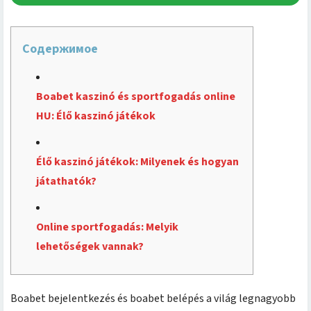
Содержимое
Boabet kaszinó és sportfogadás online
HU: Élő kaszinó játékok
Élő kaszinó játékok: Milyenek és hogyan
játathatók?
Online sportfogadás: Melyik
lehetőségek vannak?
Boabet bejelentkezés és boabet belépés a világ legnagyobb