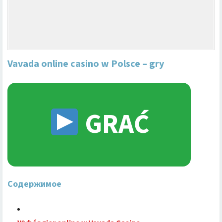
Vavada online casino w Polsce – gry
GRAĆ
Содержимое