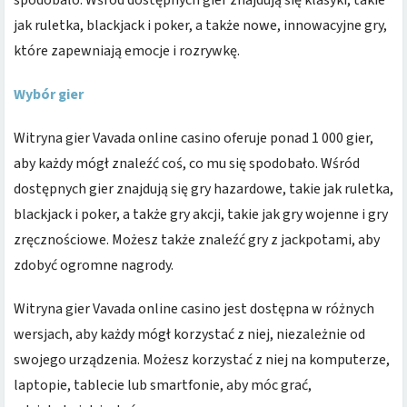
jak ruletka, blackjack i poker, a także nowe, innowacyjne gry,
które zapewniają emocje i rozrywkę.
Wybór gier
Witryna gier Vavada online casino oferuje ponad 1 000 gier,
aby każdy mógł znaleźć coś, co mu się spodobało. Wśród
dostępnych gier znajdują się gry hazardowe, takie jak ruletka,
blackjack i poker, a także gry akcji, takie jak gry wojenne i gry
zręcznościowe. Możesz także znaleźć gry z jackpotami, aby
zdobyć ogromne nagrody.
Witryna gier Vavada online casino jest dostępna w różnych
wersjach, aby każdy mógł korzystać z niej, niezależnie od
swojego urządzenia. Możesz korzystać z niej na komputerze,
laptopie, tablecie lub smartfonie, aby móc grać,