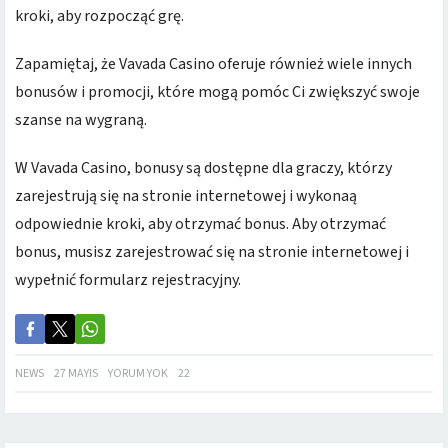
kroki, aby rozpocząć grę.
Zapamiętaj, że Vavada Casino oferuje również wiele innych
bonusów i promocji, które mogą pomóc Ci zwiększyć swoje
szanse na wygraną.
W Vavada Casino, bonusy są dostępne dla graczy, którzy
zarejestrują się na stronie internetowej i wykonaą
odpowiednie kroki, aby otrzymać bonus. Aby otrzymać
bonus, musisz zarejestrować się na stronie internetowej i
wypełnić formularz rejestracyjny.
NEWS
27 MAYIS
YORUM YOK
22