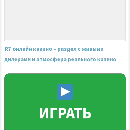
R7 онлайн казино – раздел с живыми
дилерами и атмосфера реального казино
ИГРАТЬ