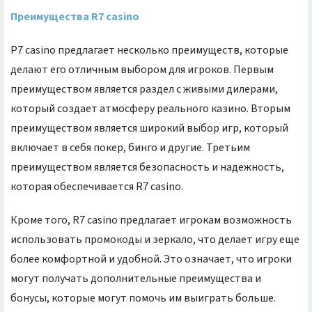
Преимущества R7 casino
Р7 casino предлагает несколько преимуществ, которые
делают его отличным выбором для игроков. Первым
преимуществом является раздел с живыми дилерами,
который создает атмосферу реального казино. Вторым
преимуществом является широкий выбор игр, который
включает в себя покер, бинго и другие. Третьим
преимуществом является безопасность и надежность,
которая обеспечивается R7 casino.
Кроме того, R7 casino предлагает игрокам возможность
использовать промокоды и зеркало, что делает игру еще
более комфортной и удобной. Это означает, что игроки
могут получать дополнительные преимущества и
бонусы, которые могут помочь им выиграть больше.