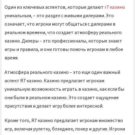
Один из ключевых аспектов, которые делают
r7 казино
уникальным, – это раздел с живыми дилерами. Это
означает, что игроки могут общаться с дилерами в
реальном времени, что создает атмосферу реального
казино. Дилеры – это профессионалы, которые знают
игры и правила, и они готовы помочь игрокам в любое
время.
Атмосфера реального казино – это еще один важный
аспект R7 казино. Казино предлагает игрокам
уникальную возможность играть в казино, как если бы
они были в реальном казино. Это создает ощущение
присутствия и делает игру более интересной.
Кроме того, R7 казино предлагает игрокам множество
игр, включая рулетку, блэкджек, покер и другие. Игроки