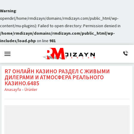
Warning
:
opendir(/home/rmdizayn/domains/rmdizayn.com/public_html/wp-
content/mu-plugins): Failed to open directory: Permission denied in
/home/rmdizayn/domains/rmdizayn.com/public_html/wp-
includes/load.php
on line
981
R7 ОНЛАЙН КАЗИНО РАЗДЕЛ С ЖИВЫМИ
ДИЛЕРАМИ И АТМОСФЕРА РЕАЛЬНОГО
КАЗИНО.6485
Anasayfa
»
Ürünler