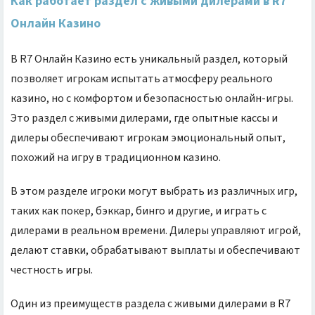
Как работает раздел с живыми дилерами в R7
Онлайн Казино
В R7 Онлайн Казино есть уникальный раздел, который
позволяет игрокам испытать атмосферу реального
казино, но с комфортом и безопасностью онлайн-игры.
Это раздел с живыми дилерами, где опытные кассы и
дилеры обеспечивают игрокам эмоциональный опыт,
похожий на игру в традиционном казино.
В этом разделе игроки могут выбрать из различных игр,
таких как покер, бэккар, бинго и другие, и играть с
дилерами в реальном времени. Дилеры управляют игрой,
делают ставки, обрабатывают выплаты и обеспечивают
честность игры.
Один из преимуществ раздела с живыми дилерами в R7