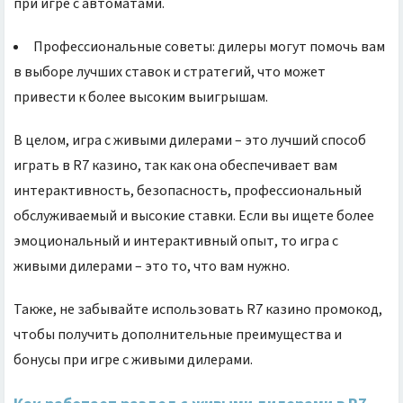
при игре с автоматами.
Профессиональные советы: дилеры могут помочь вам
в выборе лучших ставок и стратегий, что может
привести к более высоким выигрышам.
В целом, игра с живыми дилерами – это лучший способ
играть в R7 казино, так как она обеспечивает вам
интерактивность, безопасность, профессиональный
обслуживаемый и высокие ставки. Если вы ищете более
эмоциональный и интерактивный опыт, то игра с
живыми дилерами – это то, что вам нужно.
Также, не забывайте использовать R7 казино промокод,
чтобы получить дополнительные преимущества и
бонусы при игре с живыми дилерами.