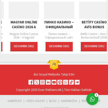
MAGYAR ONLINE
ПИНКО КАЗИНО –
BETIFY CASINO
CASINO 2026 A
ОФИЦИАЛЬНЫЙ
AVIS BONUS
LEGJOBB
САЙТ PINCO
EXCLUSIF
Magyar Online Casino
Пинко казино –
Betify Casino – Avis &
OLDALAK VALDI
ИГРАТЬ ОНЛАЙН |
2026.14694
2026 – A legjobb
Официальный сайт
Bonus exclusif (2026)
PNZES JTKHOZ.29
oldalak valódi pénzes
Pinco играть онлайн |
ЗЕРКАЛО И ВХОД
JOUER
Müşteri Temsilcisi
játékhoz
JÁTSZANI
Зеркало и вход
Содержимое Les
DEVAMINI OKU
DEVAMINI OKU
DEVAMINI OKU
Содержимое Legjobb
ИГРАТЬ Содержимое
avantages de jeu au
online casino magyar
Пинко казино –
Betify Casino
2026 Segítségnyújtás...
Официальный сайт...
Avantages de...
Bizi Sosyal Medyada Takip Edin
Cevap Yaz
Copyright 2025 Eser Reklamcılık | Tüm Hakları Saklıdır.
1
HABERLER
VIDEO GALERI
BLOG
HAKKIMIZDA
REFERANSLAR