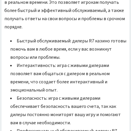
в реальном времени. Это позволяет игрокам получать
более быстрый и эффективный обслуживаемый, а также
получать ответы на свои вопросы и проблемы в срочном
порядке.
Быстрый обслуживаемый: дилеры R7 казино готовы
помочь вам в любое время, если у вас возникнут
вопросы или проблемы.
Интерактивность: игра с живыми дилерами
позволяет вам общаться с дилером в реальном
времени, что создает более интерактивный и
эмоциональный опыт.
Безопасность: игра с живыми дилерами
обеспечивает безопасность вашего счета, так как
дилеры постоянно мониторят вашу игру и помогают
вам в случае необходимости.
Профессиональный обслуживаемый: дилеры R7