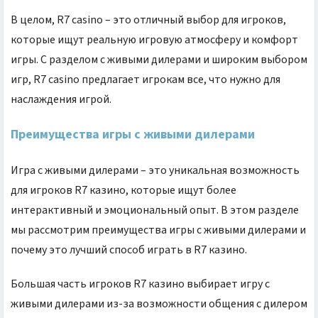
В целом, R7 casino – это отличный выбор для игроков,
которые ищут реальную игровую атмосферу и комфорт
игры. С разделом с живыми дилерами и широким выбором
игр, R7 casino предлагает игрокам все, что нужно для
наслаждения игрой.
Преимущества игры с живыми дилерами
Игра с живыми дилерами – это уникальная возможность
для игроков R7 казино, которые ищут более
интерактивный и эмоциональный опыт. В этом разделе
мы рассмотрим преимущества игры с живыми дилерами и
почему это лучший способ играть в R7 казино.
Большая часть игроков R7 казино выбирает игру с
живыми дилерами из-за возможности общения с дилером