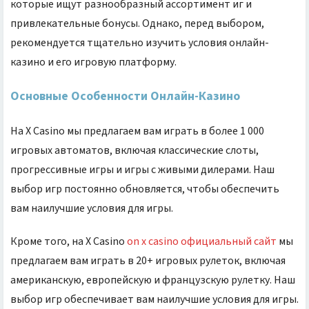
которые ищут разнообразный ассортимент иг и
привлекательные бонусы. Однако, перед выбором,
рекомендуется тщательно изучить условия онлайн-
казино и его игровую платформу.
Основные Особенности Онлайн-Казино
На X Casino мы предлагаем вам играть в более 1 000
игровых автоматов, включая классические слоты,
прогрессивные игры и игры с живыми дилерами. Наш
выбор игр постоянно обновляется, чтобы обеспечить
вам наилучшие условия для игры.
Кроме того, на X Casino
on x casino официальный сайт
мы
предлагаем вам играть в 20+ игровых рулеток, включая
американскую, европейскую и французскую рулетку. Наш
выбор игр обеспечивает вам наилучшие условия для игры.