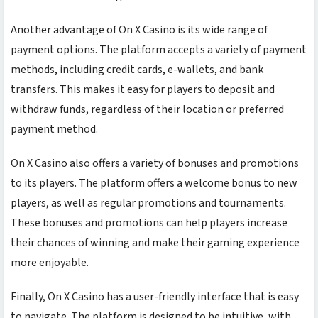
Another advantage of On X Casino is its wide range of
payment options. The platform accepts a variety of payment
methods, including credit cards, e-wallets, and bank
transfers. This makes it easy for players to deposit and
withdraw funds, regardless of their location or preferred
payment method.
On X Casino also offers a variety of bonuses and promotions
to its players. The platform offers a welcome bonus to new
players, as well as regular promotions and tournaments.
These bonuses and promotions can help players increase
their chances of winning and make their gaming experience
more enjoyable.
Finally, On X Casino has a user-friendly interface that is easy
to navigate. The platform is designed to be intuitive, with