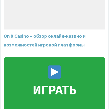
On X Casino – обзор онлайн-казино и
возможностей игровой платформы
ИГРАТЬ