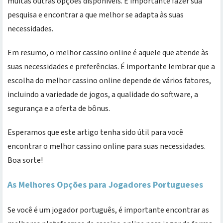
muitas outras opções disponíveis. É importante fazer sua
pesquisa e encontrar a que melhor se adapta às suas
necessidades.
Em resumo, o melhor cassino online é aquele que atende às
suas necessidades e preferências. É importante lembrar que a
escolha do melhor cassino online depende de vários fatores,
incluindo a variedade de jogos, a qualidade do software, a
segurança e a oferta de bônus.
Esperamos que este artigo tenha sido útil para você
encontrar o melhor cassino online para suas necessidades.
Boa sorte!
As Melhores Opções para Jogadores Portugueses
Se você é um jogador português, é importante encontrar as