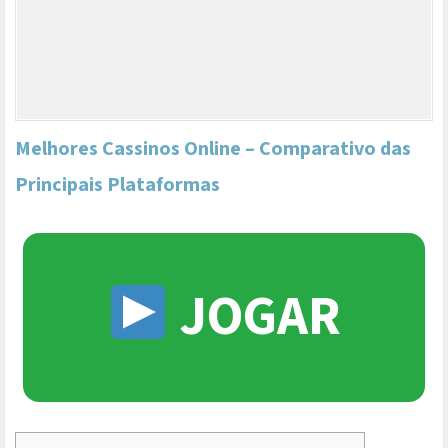
Melhores Cassinos Online – Comparativo das
Principais Plataformas
JOGAR