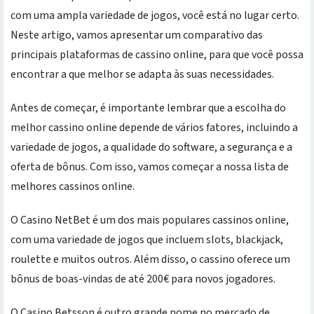
com uma ampla variedade de jogos, você está no lugar certo.
Neste artigo, vamos apresentar um comparativo das
principais plataformas de cassino online, para que você possa
encontrar a que melhor se adapta às suas necessidades.
Antes de começar, é importante lembrar que a escolha do
melhor cassino online depende de vários fatores, incluindo a
variedade de jogos, a qualidade do software, a segurança e a
oferta de bônus. Com isso, vamos começar a nossa lista de
melhores cassinos online.
O Casino NetBet é um dos mais populares cassinos online,
com uma variedade de jogos que incluem slots, blackjack,
roulette e muitos outros. Além disso, o cassino oferece um
bônus de boas-vindas de até 200€ para novos jogadores.
O Casino Betsson é outro grande nome no mercado de