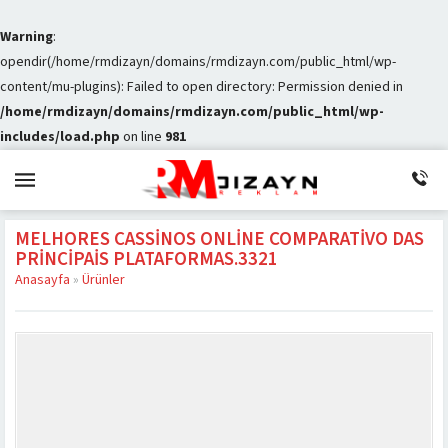
Warning
:
opendir(/home/rmdizayn/domains/rmdizayn.com/public_html/wp-
content/mu-plugins): Failed to open directory: Permission denied in
/home/rmdizayn/domains/rmdizayn.com/public_html/wp-
includes/load.php
on line
981
MELHORES CASSINOS ONLINE COMPARATIVO DAS
PRINCIPAIS PLATAFORMAS.3321
Anasayfa
»
Ürünler