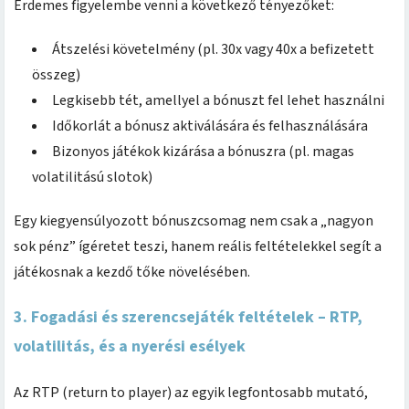
Érdemes figyelembe venni a következő tényezőket:
Átszelési követelmény (pl. 30x vagy 40x a befizetett
összeg)
Legkisebb tét, amellyel a bónuszt fel lehet használni
Időkorlát a bónusz aktiválására és felhasználására
Bizonyos játékok kizárása a bónuszra (pl. magas
volatilitású slotok)
Egy kiegyensúlyozott bónuszcsomag nem csak a „nagyon
sok pénz” ígéretet teszi, hanem reális feltételekkel segít a
játékosnak a kezdő tőke növelésében.
3. Fogadási és szerencsejáték feltételek – RTP,
volatilitás, és a nyerési esélyek
Az RTP (return to player) az egyik legfontosabb mutató,