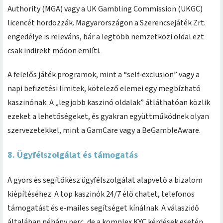
Authority (MGA) vagy a UK Gambling Commission (UKGC)
licencét hordozzák. Magyarországon a Szerencsejáték Zrt.
engedélye is releváns, bár a legtöbb nemzetközi oldal ezt
csak indirekt módon említi.
A felelős játék programok, mint a “self‑exclusion” vagy a
napi befizetési limitek, kötelező elemei egy megbízható
kaszinónak. A „legjobb kaszinó oldalak” átláthatóan közlik
ezeket a lehetőségeket, és gyakran együttműködnek olyan
szervezetekkel, mint a GamCare vagy a BeGambleAware.
8. Ügyfélszolgálat és támogatás
A gyors és segítőkész ügyfélszolgálat alapvető a bizalom
kiépítéséhez. A top kaszinók 24/7 élő chatet, telefonos
támogatást és e‑mailes segítséget kínálnak. A válaszidő
általában néhány perc, de a komplex KYC kérdések esetén