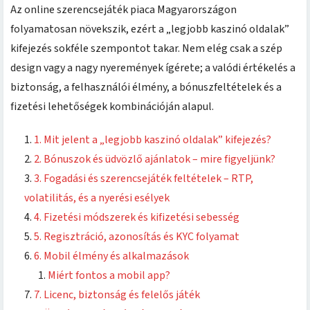
Az online szerencsejáték piaca Magyarországon
folyamatosan növekszik, ezért a „legjobb kaszinó oldalak”
kifejezés sokféle szempontot takar. Nem elég csak a szép
design vagy a nagy nyeremények ígérete; a valódi értékelés a
biztonság, a felhasználói élmény, a bónuszfeltételek és a
fizetési lehetőségek kombinációján alapul.
1. Mit jelent a „legjobb kaszinó oldalak” kifejezés?
2. Bónuszok és üdvözlő ajánlatok – mire figyeljünk?
3. Fogadási és szerencsejáték feltételek – RTP,
volatilitás, és a nyerési esélyek
4. Fizetési módszerek és kifizetési sebesség
5. Regisztráció, azonosítás és KYC folyamat
6. Mobil élmény és alkalmazások
Miért fontos a mobil app?
7. Licenc, biztonság és felelős játék