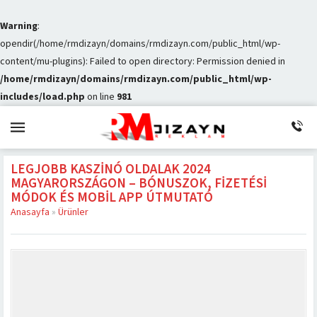
Warning
:
opendir(/home/rmdizayn/domains/rmdizayn.com/public_html/wp-
content/mu-plugins): Failed to open directory: Permission denied in
/home/rmdizayn/domains/rmdizayn.com/public_html/wp-
includes/load.php
on line
981
LEGJOBB KASZINÓ OLDALAK 2024
MAGYARORSZÁGON – BÓNUSZOK, FIZETÉSI
MÓDOK ÉS MOBIL APP ÚTMUTATÓ
Anasayfa
»
Ürünler