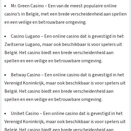
Mr. Green Casino – Een van de meest populaire online
casino’s in België, met een brede verscheidenheid aan spellen
en een veilige en betrouwbare omgeving.
Casino Lugano – Een online casino dat is gevestigd in het
Zwitserse Lugano, maar ook beschikbaar is voor spelers uit
België. Het casino biedt een brede verscheidenheid aan
spellen en een veilige en betrouwbare omgeving.
Betway Casino – Een online casino dat is gevestigd in het
Verenigd Koninkrijk, maar ook beschikbaar is voor spelers uit
België. Het casino biedt een brede verscheidenheid aan
spellen en een veilige en betrouwbare omgeving.
Unibet Casino – Een online casino dat is gevestigd in het
Verenigd Koninkrijk, maar ook beschikbaar is voor spelers uit
België. Het casino biedt een brede verscheidenheid aan