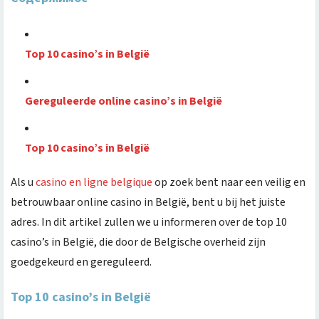
Top 10 casino’s in België
Gereguleerde online casino’s in België
Top 10 casino’s in België
Als u
casino en ligne belgique
op zoek bent naar een veilig en
betrouwbaar online casino in België, bent u bij het juiste
adres. In dit artikel zullen we u informeren over de top 10
casino’s in België, die door de Belgische overheid zijn
goedgekeurd en gereguleerd.
Top 10 casino’s in België