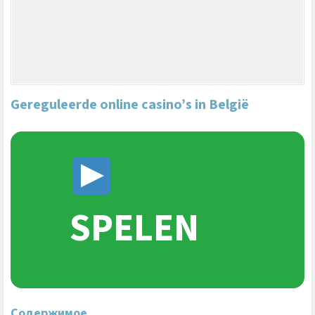
Gereguleerde online casino’s in België
SPELEN
Содержимое