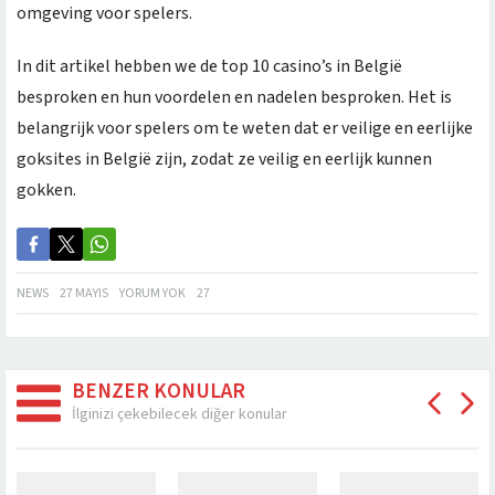
omgeving voor spelers.
In dit artikel hebben we de top 10 casino’s in België
besproken en hun voordelen en nadelen besproken. Het is
belangrijk voor spelers om te weten dat er veilige en eerlijke
goksites in België zijn, zodat ze veilig en eerlijk kunnen
gokken.
NEWS
27 MAYIS
YORUM YOK
27
BENZER KONULAR
İlginizi çekebilecek diğer konular