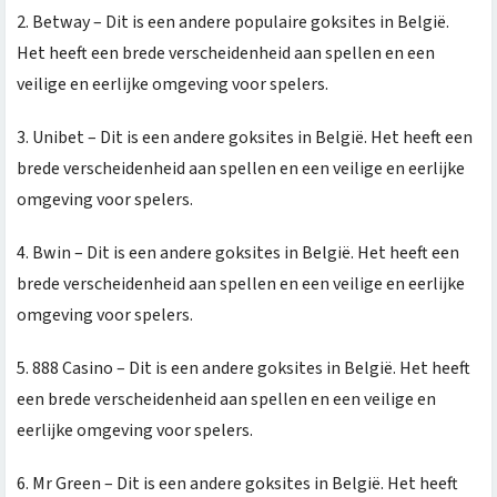
2. Betway – Dit is een andere populaire goksites in België.
Het heeft een brede verscheidenheid aan spellen en een
veilige en eerlijke omgeving voor spelers.
3. Unibet – Dit is een andere goksites in België. Het heeft een
brede verscheidenheid aan spellen en een veilige en eerlijke
omgeving voor spelers.
4. Bwin – Dit is een andere goksites in België. Het heeft een
brede verscheidenheid aan spellen en een veilige en eerlijke
omgeving voor spelers.
5. 888 Casino – Dit is een andere goksites in België. Het heeft
een brede verscheidenheid aan spellen en een veilige en
eerlijke omgeving voor spelers.
6. Mr Green – Dit is een andere goksites in België. Het heeft