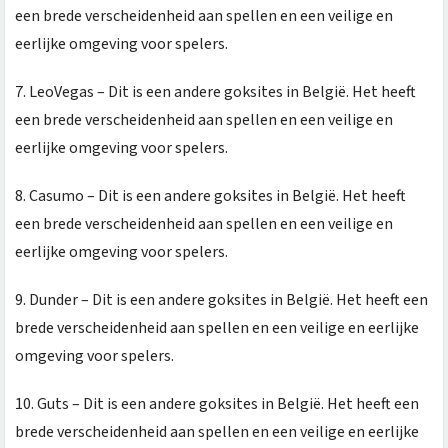
een brede verscheidenheid aan spellen en een veilige en
eerlijke omgeving voor spelers.
7. LeoVegas – Dit is een andere goksites in België. Het heeft
een brede verscheidenheid aan spellen en een veilige en
eerlijke omgeving voor spelers.
8. Casumo – Dit is een andere goksites in België. Het heeft
een brede verscheidenheid aan spellen en een veilige en
eerlijke omgeving voor spelers.
9. Dunder – Dit is een andere goksites in België. Het heeft een
brede verscheidenheid aan spellen en een veilige en eerlijke
omgeving voor spelers.
10. Guts – Dit is een andere goksites in België. Het heeft een
brede verscheidenheid aan spellen en een veilige en eerlijke