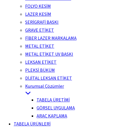
FOLYO KESİM
LAZER KESİM
SERİGRAFİ BASKI
GRAVE ETİKET
FİBER LAZER MARKALAMA
METAL ETİKET
METAL ETİKET UV BASKI
LEKSAN ETİKET
PLEKSİ BÜKÜM
DİJİTAL LEKSAN ETİKET
Kurumsal Çözümler
TABELA ÜRETİMİ
GÖRSEL UYGULAMA
ARAÇ KAPLAMA
TABELA ÜRÜNLERİ