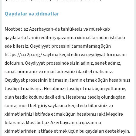
Qaydalar və xidmətlər
Mostbet.az Azerbaycan-da təhlükəsiz və mürəkkəb
qaydalarla təmin edilmiş qazanma xidmətlərindən istifadə
edə bilərsiz. Qeydiyyat prosesini tamamlamaq üçün
https://ccr2p.org/ saytına keçid edin və qeydiyyat formasını
doldurun. Qeydiyyat prosesində sizin adınız, sənət adınız,
sənət nömrəniz və email adresinizi daxil etməlisiniz.
Qeydiyyat prosesinin bitməsini təmin etmək üçün hesabınızı
təsdiq etməlisiniz. Hesabınızı təsdiq etmək üçün yollanmış
olan təsdiq kodunu daxil edin. Hesabınız təsdiq olunduqdan
sonra, mostbet giriş sayfasına keçid edə bilərsiniz və
xidmətlərinizi istifadə etmək üçün hesabınızı aktivləşdirə
bilərsiniz. Mostbet.az Azerbaycan-da qazanma
xidmətlərindən istifadə etmək üçün bu qaydaları dəstəkləyin.