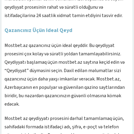
qeydiyyat prosesinin rahat və sürətli olduğunu və
istifadəçilərinə 24 saatlik xidmət təmin etdiyini təsvir edir.
Qazancınız Üçün Ideal Qeyd
Mostbet.az qazancınız üçün ideal qeyddir. Bu qeydiyyat
prosesini çox kolay və sürətli yoldan tamamlayabilirsiniz.
Qeydiyyatı başlamaq üçün mostbet.az saytına keçid edin və
“Qeydiyyat” düyməsini seçin. Daxil edilən məlumatlar sizi
qazancınız üçün daha yaxşı imkanlar verəcək. Mostbet.az,
Azerbaycanın en populyar və güvenilən qazino saytlarından
biridir, bu nəzərdən qazancınızın güvənli olmasına kömək
edəcək.
Mostbet az qeydiyyatı prosesini dərhal tamamlamaq üçün,
səhifədəki formada istifadəçi adı, şifrə, e-poçt və telefon