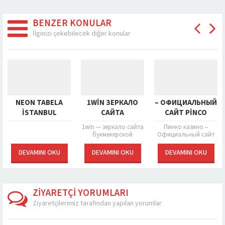
BENZER KONULAR
İlginizi çekebilecek diğer konular
NEON TABELA
1WIN ЗЕРКАЛО
– ОФИЦИАЛЬНЫЙ
İSTANBUL
САЙТА
САЙТ PINCO
БУКМЕКЕРСКОЙ
ИГРАТЬ ОНЛАЙН
1win — зеркало сайта
Пинко казино –
КОНТОРЫ
ЗЕРКАЛО И
букмекерской
Официальный сайт
1ВИН.1662 (3)
Pinco играть онлайн |
ВХОД.5269 (3)
конторы 1вин
ИГРАТЬ Содержимое
Зеркало и вход
DEVAMINI OKU
DEVAMINI OKU
DEVAMINI OKU
Преимущества
ИГРАТЬ Содержимое
использования
Пинко казино –
зеркала 1win
Официальный сайт...
Быстрый доступ к
функциональности
ZİYARETÇİ YORUMLARI
Как найти...
Ziyaretçilerimiz tarafından yapılan yorumlar