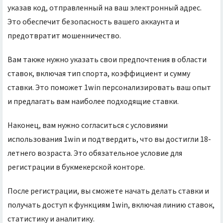
указав код, отправленный на ваш электронный адрес.
Это обеспечит безопасность вашего аккаунта и
предотвратит мошенничество.
Вам также нужно указать свои предпочтения в области
ставок, включая тип спорта, коэффициент и сумму
ставки. Это поможет 1win персонализировать ваш опыт
и предлагать вам наиболее подходящие ставки.
Наконец, вам нужно согласиться с условиями
использования 1win и подтвердить, что вы достигли 18-
летнего возраста. Это обязательное условие для
регистрации в букмекерской конторе.
После регистрации, вы сможете начать делать ставки и
получать доступ к функциям 1win, включая линию ставок,
статистику и аналитику.