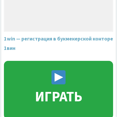
1win — регистрация в букмекерской конторе
1вин
ИГРАТЬ