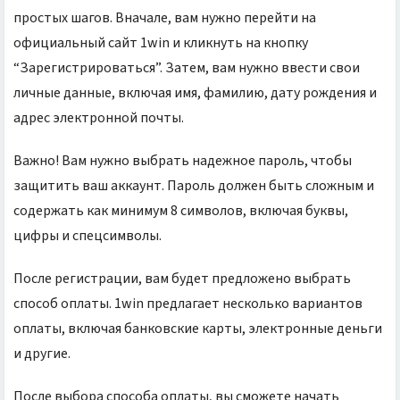
простых шагов. Вначале, вам нужно перейти на
официальный сайт 1win и кликнуть на кнопку
“Зарегистрироваться”. Затем, вам нужно ввести свои
личные данные, включая имя, фамилию, дату рождения и
адрес электронной почты.
Важно! Вам нужно выбрать надежное пароль, чтобы
защитить ваш аккаунт. Пароль должен быть сложным и
содержать как минимум 8 символов, включая буквы,
цифры и спецсимволы.
После регистрации, вам будет предложено выбрать
способ оплаты. 1win предлагает несколько вариантов
оплаты, включая банковские карты, электронные деньги
и другие.
После выбора способа оплаты, вы сможете начать