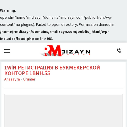
Warning
:
opendir(/home/rmdizayn/domains/rmdizayn.com/public_html/wp-
content/mu-plugins): Failed to open directory: Permission denied in
/home/rmdizayn/domains/rmdizayn.com/public_html/wp-
includes/load.php
on line
981
1WIN РЕГИСТРАЦИЯ В БУКМЕКЕРСКОЙ
КОНТОРЕ 1ВИН.55
Anasayfa
»
Ürünler