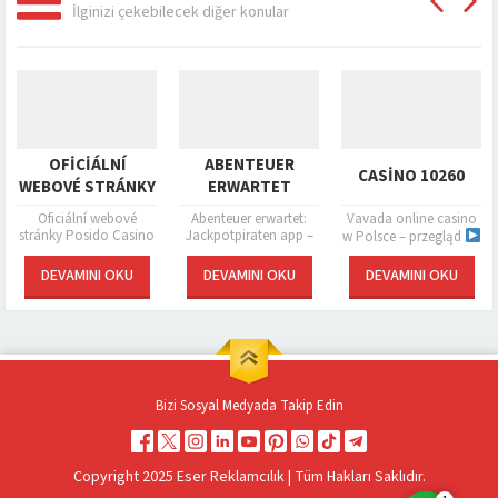
İlginizi çekebilecek diğer konular
OFICIÁLNÍ
ABENTEUER
CASINO 10260
WEBOVÉ STRÁNKY
ERWARTET
POSIDO CASINO –
JACKPOTPIRATEN
Oficiální webové
Abenteuer erwartet:
Vavada online casino
BONUSOVÝ
APP – DEIN
stránky Posido Casino
Jackpotpiraten app –
о
w Polsce – przegląd
– praktický průvodce
ROZPIS A
SCHLÜSSEL ZU
Dein Schlüssel zu
GRAĆ Содержимое
Müşteri Temsilcisi
Co najdete na
epischen Gewinnen
Wprowadzenie do
н
DEVAMINI OKU
PRŮVODCE
DEVAMINI OKU
EPISCHEN
DEVAMINI OKU
oficiálních webových
und exklusiven Boni.
Vavada Co to jest
GEWINNEN UND
stránkách Posido
Die Welt der
Vavada? Wady i
Casino Po otevření
EXKLUSIVEN BONI.
Jackpotpiraten: Ein
zalety...
oficiálních webových...
Überblick
Bonusangebote...
Bizi Sosyal Medyada Takip Edin
Cevap Yaz
Copyright 2025 Eser Reklamcılık | Tüm Hakları Saklıdır.