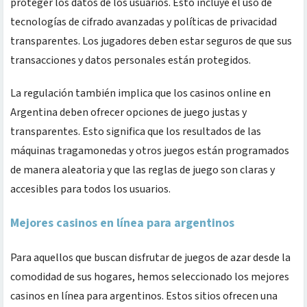
proteger los datos de los usuarios. Esto incluye el uso de
tecnologías de cifrado avanzadas y políticas de privacidad
transparentes. Los jugadores deben estar seguros de que sus
transacciones y datos personales están protegidos.
La regulación también implica que los casinos online en
Argentina deben ofrecer opciones de juego justas y
transparentes. Esto significa que los resultados de las
máquinas tragamonedas y otros juegos están programados
de manera aleatoria y que las reglas de juego son claras y
accesibles para todos los usuarios.
Mejores casinos en línea para argentinos
Para aquellos que buscan disfrutar de juegos de azar desde la
comodidad de sus hogares, hemos seleccionado los mejores
casinos en línea para argentinos. Estos sitios ofrecen una