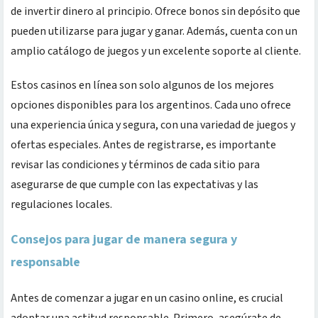
de invertir dinero al principio. Ofrece bonos sin depósito que
pueden utilizarse para jugar y ganar. Además, cuenta con un
amplio catálogo de juegos y un excelente soporte al cliente.
Estos casinos en línea son solo algunos de los mejores
opciones disponibles para los argentinos. Cada uno ofrece
una experiencia única y segura, con una variedad de juegos y
ofertas especiales. Antes de registrarse, es importante
revisar las condiciones y términos de cada sitio para
asegurarse de que cumple con las expectativas y las
regulaciones locales.
Consejos para jugar de manera segura y
responsable
Antes de comenzar a jugar en un casino online, es crucial
adoptar una actitud responsable. Primero, asegúrate de