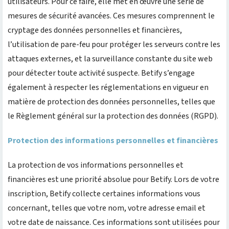
utilisateurs. Pour ce faire, elle met en œuvre une série de
mesures de sécurité avancées. Ces mesures comprennent le
cryptage des données personnelles et financières,
l’utilisation de pare-feu pour protéger les serveurs contre les
attaques externes, et la surveillance constante du site web
pour détecter toute activité suspecte. Betify s’engage
également à respecter les réglementations en vigueur en
matière de protection des données personnelles, telles que
le Règlement général sur la protection des données (RGPD).
Protection des informations personnelles et financières
La protection de vos informations personnelles et
financières est une priorité absolue pour Betify. Lors de votre
inscription, Betify collecte certaines informations vous
concernant, telles que votre nom, votre adresse email et
votre date de naissance. Ces informations sont utilisées pour