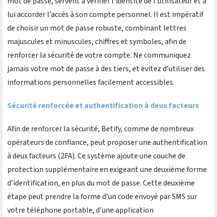
mot de passe, servent à vérifier l’identité de l’utilisateur et à
lui accorder l’accès à son compte personnel. Il est impératif
de choisir un mot de passe robuste, combinant lettres
majuscules et minuscules, chiffres et symboles, afin de
renforcer la sécurité de votre compte. Ne communiquez
jamais votre mot de passe à des tiers, et évitez d’utiliser des
informations personnelles facilement accessibles.
Sécurité renforcée et authentification à deux facteurs
Afin de renforcer la sécurité, Betify, comme de nombreux
opérateurs de confiance, peut proposer une authentification
à deux facteurs (2FA). Ce système ajoute une couche de
protection supplémentaire en exigeant une deuxième forme
d’identification, en plus du mot de passe. Cette deuxième
étape peut prendre la forme d’un code envoyé par SMS sur
votre téléphone portable, d’une application