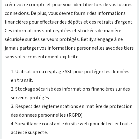
créer votre compte et pour vous identifier lors de vos futures
connexions. De plus, vous devrez fournir des informations
financières pour effectuer des dépôts et des retraits d’argent.
Ces informations sont cryptées et stockées de manière
sécurisée sur des serveurs protégés. Betify s’engage à ne
jamais partager vos informations personnelles avec des tiers
sans votre consentement explicite.
Utilisation du cryptage SSL pour protéger les données
en transit.
Stockage sécurisé des informations financières sur des
serveurs protégés.
Respect des réglementations en matière de protection
des données personnelles (RGPD).
Surveillance constante du site web pour détecter toute
activité suspecte.