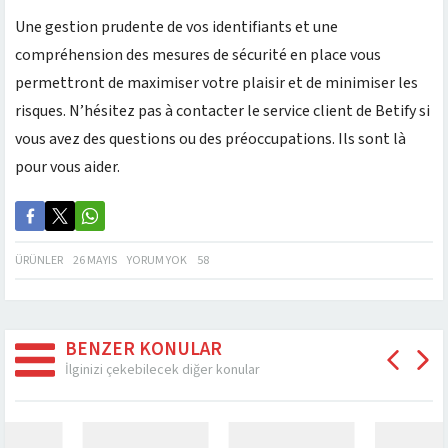
Une gestion prudente de vos identifiants et une
compréhension des mesures de sécurité en place vous
permettront de maximiser votre plaisir et de minimiser les
risques. N’hésitez pas à contacter le service client de Betify si
vous avez des questions ou des préoccupations. Ils sont là
pour vous aider.
ÜRÜNLER
26 MAYIS
YORUM YOK
58
BENZER KONULAR
İlginizi çekebilecek diğer konular