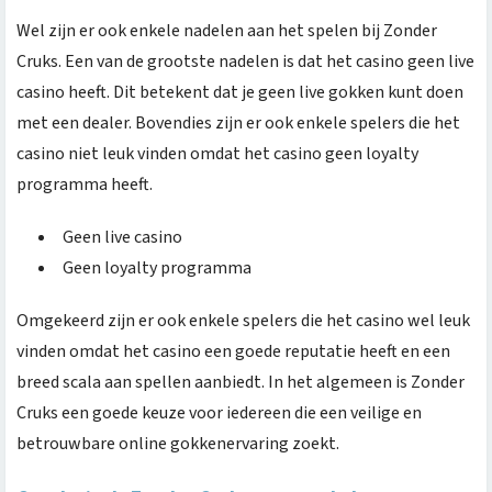
Wel zijn er ook enkele nadelen aan het spelen bij Zonder
Cruks. Een van de grootste nadelen is dat het casino geen live
casino heeft. Dit betekent dat je geen live gokken kunt doen
met een dealer. Bovendies zijn er ook enkele spelers die het
casino niet leuk vinden omdat het casino geen loyalty
programma heeft.
Geen live casino
Geen loyalty programma
Omgekeerd zijn er ook enkele spelers die het casino wel leuk
vinden omdat het casino een goede reputatie heeft en een
breed scala aan spellen aanbiedt. In het algemeen is Zonder
Cruks een goede keuze voor iedereen die een veilige en
betrouwbare online gokkenervaring zoekt.