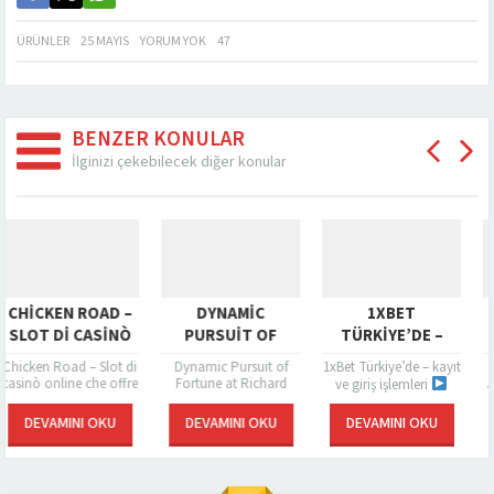
ÜRÜNLER
25 MAYIS
YORUM YOK
47
BENZER KONULAR
İlginizi çekebilecek diğer konular
–
DYNAMIC
1XBET
PIN UP CASINO –
Ò
PURSUIT OF
TÜRKIYE’DE –
AZRBAYCANDA
FORTUNE AT
KAYIT VE GIRIŞ
ONLAYN KAZINO
di
Dynamic Pursuit of
1xBet Türkiye’de – kayıt
Pin Up Casino –
I
RICHARD CASINO
IŞLEMLERI
PIN-UP.17017 (2)
re
Fortune at Richard
Azərbaycanda onlayn
ve giriş işlemleri
on
Casino Australia The
AUSTRALIA
OYNAMAK
kazino Pin-Up
PLA
Müşteri Temsilcisi
Rich Game Library and
Содержимое 1xBet
Содержимое Pin Up
DEVAMINI OKU
DEVAMINI OKU
DEVAMINI OKU
da
Supplier Partnerships
Giriş ve Yeni Giriş Adresi
Casino-dan nədir
O
Exploring the Variety of
1xBet Kayıt İşlemleri
bilərsiniz? Pin Up
Slot...
1xBet...
Casino-da
qeydiyyatdan...