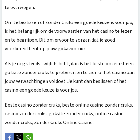
te overwegen.
Om te beslissen of Zonder Cruks een goede keuze is voor jou,
is het belangrijk om de voorwaarden van het casino te lezen
en te begrijpen. Dit om ervoor te zorgen dat je goed
voorbereid bent op jouw gokavontuur.
Als je nog steeds twijfels hebt, dan is het beste om eerst een
goksite zonder cruks te proberen en te zien of het casino aan
jouw verwachtingen voldoet. Je kunt dan beslissen of het
casino een goede keuze is voor jou.
Beste casino zonder cruks, beste online casino zonder cruks,
casino zonder cruks, goksite zonder cruks, online casino
zonder cruks, Zonder Cruks Online Casino.