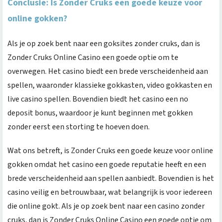
Conclusie: Is Zonder Cruks een goede keuze voor
online gokken?
Als je op zoek bent naar een goksites zonder cruks, dan is
Zonder Cruks Online Casino een goede optie om te
overwegen. Het casino biedt een brede verscheidenheid aan
spellen, waaronder klassieke gokkasten, video gokkasten en
live casino spellen. Bovendien biedt het casino een no
deposit bonus, waardoor je kunt beginnen met gokken
zonder eerst een storting te hoeven doen.
Wat ons betreft, is Zonder Cruks een goede keuze voor online
gokken omdat het casino een goede reputatie heeft en een
brede verscheidenheid aan spellen aanbiedt. Bovendien is het
casino veilig en betrouwbaar, wat belangrijk is voor iedereen
die online gokt. Als je op zoek bent naar een casino zonder
cruks, dan is Zonder Cruks Online Casino een goede optie om