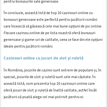
pentru bonusurile sale generoase.
În concluzie, această listă de top 10 cazinouri online cu
bonusuri generoase este perfectă pentru jucătorii români
care încearcă să găsească cele mai bune opțiuni de joc online.
Fiecare cazinou online de pe lista noastră oferă bonusuri
generoase și game-uri de calitate, ceea ce face din ele opțiuni
ideale pentru jucătorii români.
Cazinouri online cu jocuri de slot și ruletă
În România, jocurile de cazino sunt extrem de populare și, în
special, jocurile de slot și ruletă sunt cele mai căutate. În
această listă, vom prezenta top 10 cazinouri online care
oferă jocuri de slot și ruletă de înaltă calitate, astfel încât
jucătorii să poată alege cel mai potrivit pentru ei.