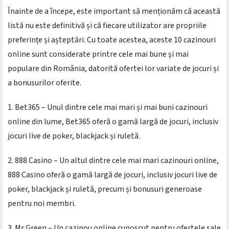
Înainte de a începe, este important să menționăm că această
listă nu este definitivă și că fiecare utilizator are propriile
preferințe și așteptări. Cu toate acestea, aceste 10 cazinouri
online sunt considerate printre cele mai bune și mai
populare din România, datorită ofertei lor variate de jocuri și
a bonusurilor oferite.
1. Bet365 – Unul dintre cele mai mari și mai buni cazinouri
online din lume, Bet365 oferă o gamă largă de jocuri, inclusiv
jocuri live de poker, blackjack și ruletă.
2. 888 Casino – Un altul dintre cele mai mari cazinouri online,
888 Casino oferă o gamă largă de jocuri, inclusiv jocuri live de
poker, blackjack și ruletă, precum și bonusuri generoase
pentru noi membri.
3. Mr Green – Un cazinou online cunoscut pentru ofertele sale