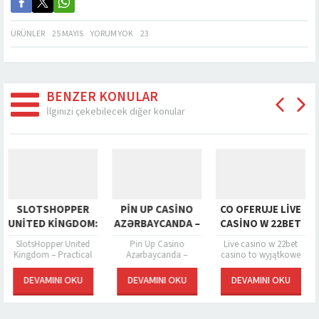
ÜRÜNLER
25 MAYIS
YORUM YOK
23
BENZER KONULAR
İlginizi çekebilecek diğer konular
ER
PIN UP CASINO
CO OFERUJE LIVE
MADSLOTS
DOM:
AZƏRBAYCANDA –
CASINO W 22BET
CASINO APP 
IDE
ONLAYN KAZINO
CASINO?
MOBILE FEATUR
ted
Pin Up Casino
Live casino w 22bet
MadSlots Casino Ap
OS,
GIRIŞI
AND GAMING
ical
Azərbaycanda –
casino to wyjątkowe
Mobile Features a
st
Onlayn Kazino Girişi
doświadczenie, które
EXPERIENCE
Gaming Experienc
Müşteri Temsilcisi
o
łączy emocje
OYNA Содержимое
PLAY Содержимо
&
U
DEVAMINI OKU
DEVAMINI OKU
DEVAMINI OKU
ing
tradycyjnego kasyna z
Pin Up Casino
Содержимое Intuit
AY
ion &
wygodą gier online.
Azərbaycanda Onlayn
Navigation and Use
‑time
Gracze mogą cieszyć...
Slotlar və Oyunlar Pin...
Friendly Interface