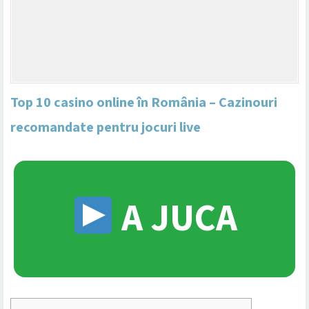
Top 10 casino online în România – Cazinouri
recomandate pentru jocuri live
A JUCA