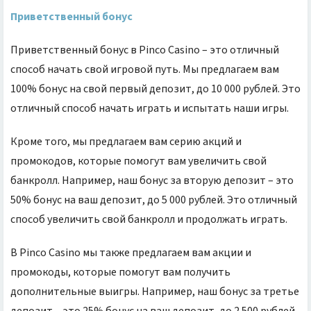
Приветственный бонус
Приветственный бонус в Pinco Casino – это отличный
способ начать свой игровой путь. Мы предлагаем вам
100% бонус на свой первый депозит, до 10 000 рублей. Это
отличный способ начать играть и испытать наши игры.
Кроме того, мы предлагаем вам серию акций и
промокодов, которые помогут вам увеличить свой
банкролл. Например, наш бонус за вторую депозит – это
50% бонус на ваш депозит, до 5 000 рублей. Это отличный
способ увеличить свой банкролл и продолжать играть.
В Pinco Casino мы также предлагаем вам акции и
промокоды, которые помогут вам получить
дополнительные выигры. Например, наш бонус за третье
депозит – это 25% бонус на ваш депозит, до 2 500 рублей.