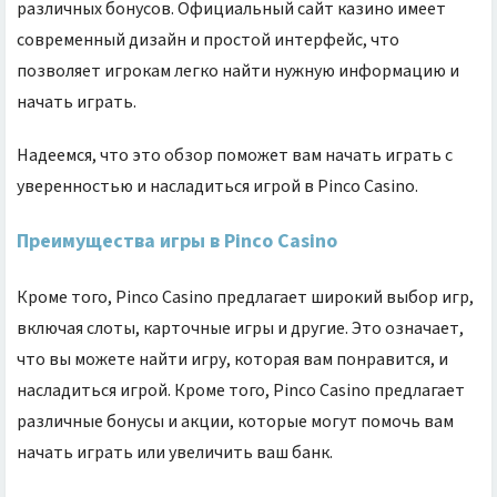
различных бонусов. Официальный сайт казино имеет
современный дизайн и простой интерфейс, что
позволяет игрокам легко найти нужную информацию и
начать играть.
Надеемся, что это обзор поможет вам начать играть с
уверенностью и насладиться игрой в Pinco Casino.
Преимущества игры в Pinco Casino
Кроме того, Pinco Casino предлагает широкий выбор игр,
включая слоты, карточные игры и другие. Это означает,
что вы можете найти игру, которая вам понравится, и
насладиться игрой. Кроме того, Pinco Casino предлагает
различные бонусы и акции, которые могут помочь вам
начать играть или увеличить ваш банк.