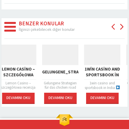
BENZER KONULAR
İlginizi çekebilecek diğer konular
–
1WIN CASINO AND
CASINO YEP W
GELUNGENE_STRATEGIEN_FÜR_DAS_CHICKEN_ROAD_CASI
SPORTSBOOK IN
POLSCE
N
INDIA
BEZPIECZESTWO
Gelungene Strategien
1win casino and
Casino Yep w Polsce –
DANYCH I
ja
für das chicken road
Bezpieczeństwo
sportsbook in India
casino entwickeln und
danych i ochrona
OCHRONA
PLAY Содержимое
Müşteri Temsilcisi
die Hühnerin sicher
1Win Casino and
użytkowników
DEVAMINI OKU
DEVAMINI OKU
UYTKOWNIKW.283
DEVAMINI OKU
über die Straße führen
ie
Sportsbook in India: A
GRAĆ Содержимое
Strategien für den
Comprehensive Guide
Bezpieczeństwo
erfolgreichen...
ta
Why Choose...
danych: kluczowe
aspekty Ochrona
użytkowników:
zabezpieczenia...