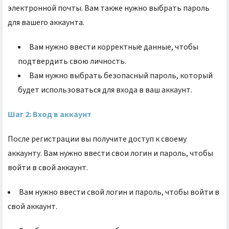
электронной почты. Вам также нужно выбрать пароль
для вашего аккаунта.
Вам нужно ввести корректные данные, чтобы
подтвердить свою личность.
Вам нужно выбрать безопасный пароль, который
будет использоваться для входа в ваш аккаунт.
Шаг 2: Вход в аккаунт
После регистрации вы получите доступ к своему
аккаунту. Вам нужно ввести свои логин и пароль, чтобы
войти в свой аккаунт.
Вам нужно ввести свой логин и пароль, чтобы войти в
свой аккаунт.