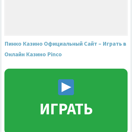
Пинко Казино Официальный Сайт – Играть в
Онлайн Казино Pinco
ИГРАТЬ