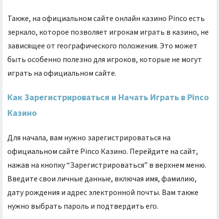
Также, на официальном сайте онлайн казино Pinco есть
зеркало, которое позволяет игрокам играть в казино, не
зависящее от географического положения. Это может
быть особенно полезно для игроков, которые не могут
играть на официальном сайте.
Как Зарегистрироваться и Начать Играть в Pinco
Казино
Для начала, вам нужно зарегистрироваться на
официальном сайте Pinco Казино. Перейдите на сайт,
нажав на кнопку “Зарегистрироваться” в верхнем меню.
Введите свои личные данные, включая имя, фамилию,
дату рождения и адрес электронной почты. Вам также
нужно выбрать пароль и подтвердить его.