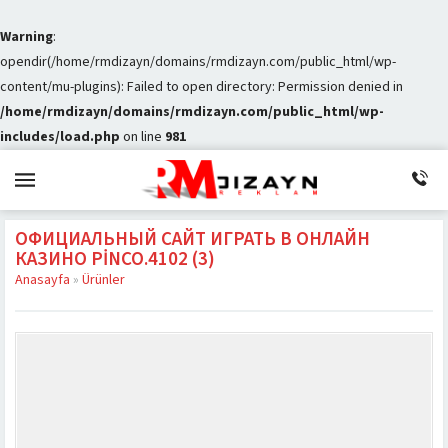
Warning
:
opendir(/home/rmdizayn/domains/rmdizayn.com/public_html/wp-
content/mu-plugins): Failed to open directory: Permission denied in
/home/rmdizayn/domains/rmdizayn.com/public_html/wp-
includes/load.php
on line
981
ОФИЦИАЛЬНЫЙ САЙТ ИГРАТЬ В ОНЛАЙН
КАЗИНО PINCO.4102 (3)
Anasayfa
»
Ürünler