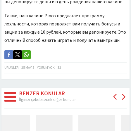
вы депонируете деньги в день рождения нашего казино.
Также, наш казино Pinco предлагает программу
лояльности, которая позволяет вам получать бонусы и
акции за каждые 10 рублей, которые вы депонируете. Это
отличный способ начать играть и получать выигрыши.
ÜRÜNLER
25 MAYIS
YORUM YOK
32
BENZER KONULAR
İlginizi çekebilecek diğer konular