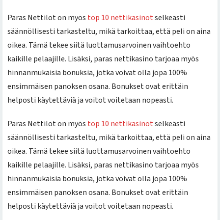
Paras Nettilot on myös
top 10 nettikasinot
selkeästi
säännöllisesti tarkasteltu, mikä tarkoittaa, että peli on aina
oikea. Tämä tekee siitä luottamusarvoinen vaihtoehto
kaikille pelaajille. Lisäksi, paras nettikasino tarjoaa myös
hinnanmukaisia bonuksia, jotka voivat olla jopa 100%
ensimmäisen panoksen osana. Bonukset ovat erittäin
helposti käytettäviä ja voitot voitetaan nopeasti.
Paras Nettilot on myös
top 10 nettikasinot
selkeästi
säännöllisesti tarkasteltu, mikä tarkoittaa, että peli on aina
oikea. Tämä tekee siitä luottamusarvoinen vaihtoehto
kaikille pelaajille. Lisäksi, paras nettikasino tarjoaa myös
hinnanmukaisia bonuksia, jotka voivat olla jopa 100%
ensimmäisen panoksen osana. Bonukset ovat erittäin
helposti käytettäviä ja voitot voitetaan nopeasti.