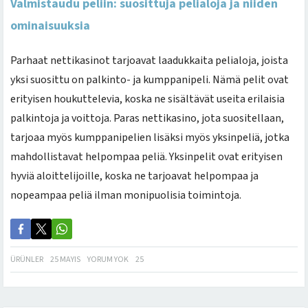
Valmistaudu peliin: suosittuja pelialoja ja niiden
ominaisuuksia
Parhaat nettikasinot tarjoavat laadukkaita pelialoja, joista
yksi suosittu on palkinto- ja kumppanipeli. Nämä pelit ovat
erityisen houkuttelevia, koska ne sisältävät useita erilaisia
palkintoja ja voittoja. Paras nettikasino, jota suositellaan,
tarjoaa myös kumppanipelien lisäksi myös yksinpeliä, jotka
mahdollistavat helpompaa peliä. Yksinpelit ovat erityisen
hyviä aloittelijoille, koska ne tarjoavat helpompaa ja
nopeampaa peliä ilman monipuolisia toimintoja.
ÜRÜNLER
25 MAYIS
YORUM YOK
25