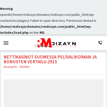
Warning
:
opendir(/home/rmdizayn/domains/rmdizayn.com/public_html/wp-
content/mu-plugins): Failed to open directory: Permission denied in
/home/rmdizayn/domains/rmdizayn.com/public_html/wp-
includes/load.php
on line
981
NETTIKASINOT SUOMESSA PELIVALIKOIMAN JA
BONUSTEN VERTAILU.2915
Anasayfa
»
Ürünler