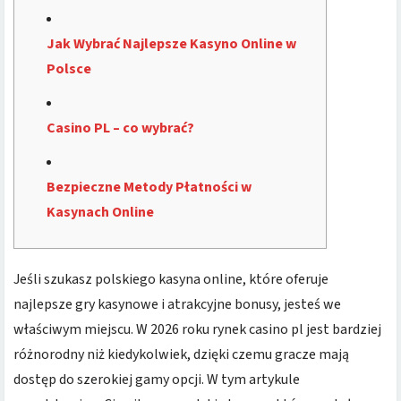
Jak Wybrać Najlepsze Kasyno Online w
Polsce
Casino PL – co wybrać?
Bezpieczne Metody Płatności w
Kasynach Online
Jeśli szukasz polskiego kasyna online, które oferuje
najlepsze gry kasynowe i atrakcyjne bonusy, jesteś we
właściwym miejscu. W 2026 roku rynek casino pl jest bardziej
różnorodny niż kiedykolwiek, dzięki czemu gracze mają
dostęp do szerokiej gamy opcji. W tym artykule