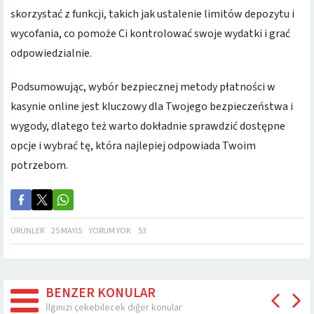
skorzystać z funkcji, takich jak ustalenie limitów depozytu i
wycofania, co pomoże Ci kontrolować swoje wydatki i grać
odpowiedzialnie.
Podsumowując, wybór bezpiecznej metody płatności w
kasynie online jest kluczowy dla Twojego bezpieczeństwa i
wygody, dlatego też warto dokładnie sprawdzić dostępne
opcje i wybrać tę, która najlepiej odpowiada Twoim
potrzebom.
ÜRÜNLER
25 MAYIS
YORUM YOK
53
BENZER KONULAR
İlginizi çekebilecek diğer konular