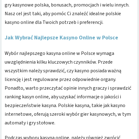
gry kasynowe polska, bonusach, promocjach i wielu innych.
Nasz cel jest taki, aby pomóc Ci znaleźć idealne polskie
kasyno online dla Twoich potrzeb i preferencji.
Jak Wybrać Najlepsze Kasyno Online w Polsce
Wybór najlepszego kasyna online w Polsce wymaga
uwzględnienia kilku kluczowych czynników. Przede
wszystkim należy sprawdzić, czy kasyno posiada ważną
licencję i jest regulowane przez odpowiednie organy.
Ponadto, warto przeczytać opinie innych graczy i sprawdzić
ranking kasyn online, aby uzyskać informacje o jakości i
bezpieczeństwie kasyna. Polskie kasyna, takie jak kasyno
internetowe, oferują szeroki wybór gier kasynowych, w tym
automaty i gry stołowe.
Podczas wyboru kasyna online, należy również zwrócić