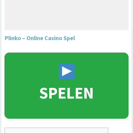
Plinko – Online Casino Spel
SPELEN