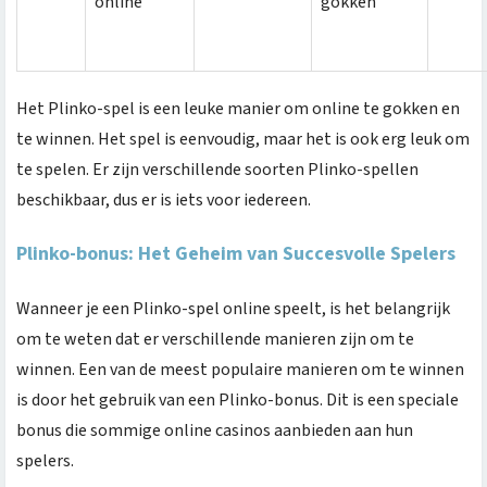
online
gokken
Het Plinko-spel is een leuke manier om online te gokken en
te winnen. Het spel is eenvoudig, maar het is ook erg leuk om
te spelen. Er zijn verschillende soorten Plinko-spellen
beschikbaar, dus er is iets voor iedereen.
Plinko-bonus: Het Geheim van Succesvolle Spelers
Wanneer je een Plinko-spel online speelt, is het belangrijk
om te weten dat er verschillende manieren zijn om te
winnen. Een van de meest populaire manieren om te winnen
is door het gebruik van een Plinko-bonus. Dit is een speciale
bonus die sommige online casinos aanbieden aan hun
spelers.