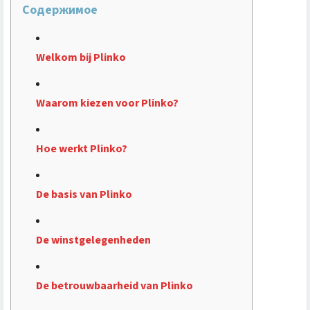
Содержимое
Welkom bij Plinko
Waarom kiezen voor Plinko?
Hoe werkt Plinko?
De basis van Plinko
De winstgelegenheden
De betrouwbaarheid van Plinko