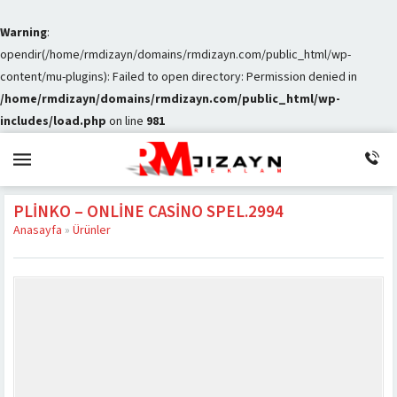
Warning
:
opendir(/home/rmdizayn/domains/rmdizayn.com/public_html/wp-
content/mu-plugins): Failed to open directory: Permission denied in
/home/rmdizayn/domains/rmdizayn.com/public_html/wp-
includes/load.php
on line
981
PLINKO – ONLINE CASINO SPEL.2994
Anasayfa
»
Ürünler