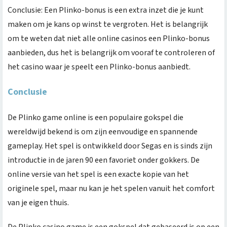
Conclusie: Een Plinko-bonus is een extra inzet die je kunt
maken om je kans op winst te vergroten. Het is belangrijk
om te weten dat niet alle online casinos een Plinko-bonus
aanbieden, dus het is belangrijk om vooraf te controleren of
het casino waar je speelt een Plinko-bonus aanbiedt.
Conclusie
De Plinko game online is een populaire gokspel die
wereldwijd bekend is om zijn eenvoudige en spannende
gameplay. Het spel is ontwikkeld door Segas en is sinds zijn
introductie in de jaren 90 een favoriet onder gokkers. De
online versie van het spel is een exacte kopie van het
originele spel, maar nu kan je het spelen vanuit het comfort
van je eigen thuis.
De Plinko casino game is een gokspel dat gebaseerd is op een