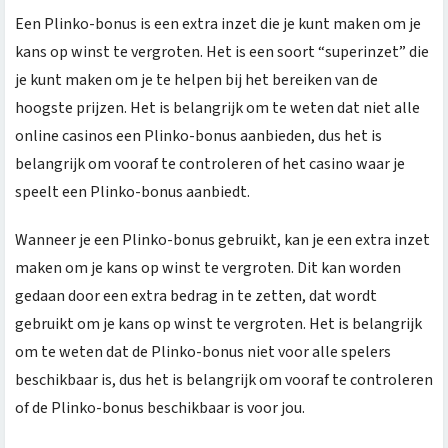
Een Plinko-bonus is een extra inzet die je kunt maken om je
kans op winst te vergroten. Het is een soort “superinzet” die
je kunt maken om je te helpen bij het bereiken van de
hoogste prijzen. Het is belangrijk om te weten dat niet alle
online casinos een Plinko-bonus aanbieden, dus het is
belangrijk om vooraf te controleren of het casino waar je
speelt een Plinko-bonus aanbiedt.
Wanneer je een Plinko-bonus gebruikt, kan je een extra inzet
maken om je kans op winst te vergroten. Dit kan worden
gedaan door een extra bedrag in te zetten, dat wordt
gebruikt om je kans op winst te vergroten. Het is belangrijk
om te weten dat de Plinko-bonus niet voor alle spelers
beschikbaar is, dus het is belangrijk om vooraf te controleren
of de Plinko-bonus beschikbaar is voor jou.