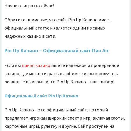
Начните играть сейчас!
Обратите внимание, что сайт Pin Up Казино имеет
официальный статус и является одним из самых
надежных казино в сети.
Pin Up Казино – Официальный сайт Пин Ап
Если вы
пинап казино
ищете надежное и проверенное
казино, где можно играть в любимые игры и получать
реальные выигрыши, то Pin Up Казино – ваш выбор!
Официальный сайт Pin Up Казино
Pin Up Казино – это официальный сайт, который
предлагает игрокам широкий спектр игр, включая слоты,
карточные игры, рулетку и другие. Сайт доступен на