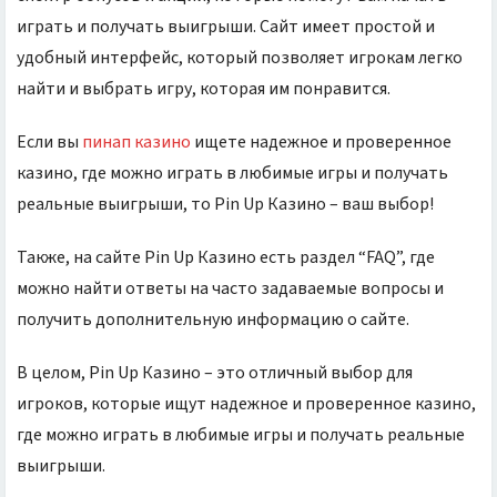
играть и получать выигрыши. Сайт имеет простой и
удобный интерфейс, который позволяет игрокам легко
найти и выбрать игру, которая им понравится.
Если вы
пинап казино
ищете надежное и проверенное
казино, где можно играть в любимые игры и получать
реальные выигрыши, то Pin Up Казино – ваш выбор!
Также, на сайте Pin Up Казино есть раздел “FAQ”, где
можно найти ответы на часто задаваемые вопросы и
получить дополнительную информацию о сайте.
В целом, Pin Up Казино – это отличный выбор для
игроков, которые ищут надежное и проверенное казино,
где можно играть в любимые игры и получать реальные
выигрыши.