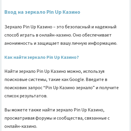
Вход на зеркало Pin Up Казино
Зеркало Pin Up Казино – это безопасный и надежный
способ играть в онлайн-казино. Оно обеспечивает
анонимность и защищает вашу личную информацию.
Как найти зеркало Pin Up Казино?
Найти зеркало Pin Up Казино можно, используя
поисковые системы, такие как Google. Введите в
поисковик запрос “Pin Up Казино зеркало” и получите
список результатов.
Вы можете также найти зеркало Pin Up Казино,
просматривая форумы и сообщества, связанные с
онлайн-казино.