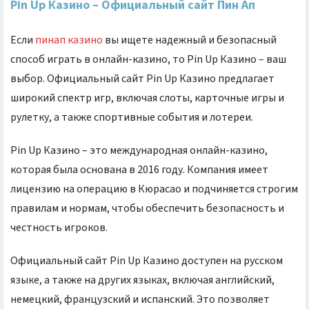
Pin Up Казино – Официальный сайт Пин Ап
Если
пинап казино
вы ищете надежный и безопасный
способ играть в онлайн-казино, то Pin Up Казино – ваш
выбор. Официальный сайт Pin Up Казино предлагает
широкий спектр игр, включая слоты, карточные игры и
рулетку, а также спортивные события и лотереи.
Pin Up Казино – это международная онлайн-казино,
которая была основана в 2016 году. Компания имеет
лицензию на операцию в Кюрасао и подчиняется строгим
правилам и нормам, чтобы обеспечить безопасность и
честность игроков.
Официальный сайт Pin Up Казино доступен на русском
языке, а также на других языках, включая английский,
немецкий, французский и испанский. Это позволяет