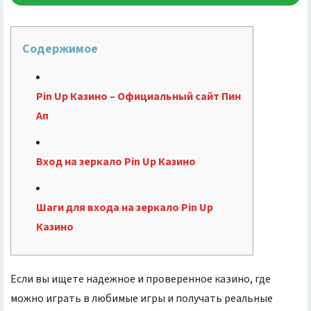
Содержимое
Pin Up Казино – Официальный сайт Пин
Ап
Вход на зеркало Pin Up Казино
Шаги для входа на зеркало Pin Up
Казино
Если вы ищете надежное и проверенное казино, где
можно играть в любимые игры и получать реальные