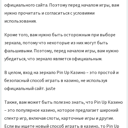
официального сайта. Поэтому перед началом игры, вам
нужно прочитать и согласиться с условиями
использования.
Кроме того, вам нужно быть осторожным при выборе
зеркала, потому что некоторые из них могут быть
фальшивыми. Поэтому, перед началом игры, вам нужно
убедиться, что зеркало является официальным.
В целом, вход на зеркало Pin Up Казино – это простой и
безопасный способ играть в казино, не используя
официальный сайт. juste
Также, вам может быть полезно знать, что Pin Up Казино
– это популярное казино, которое предлагает широкий
спектр игр, включая слоты, карточные игры и другие.
Если вы ищете новый способ играть в казино, то Pin Up