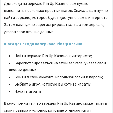
Для входа на зеркало Pin Up Казино вам нужно
выполнить несколько простых шагов. Сначала вам нужно
найти зеркало, которое будет доступно вам в интернете.
Затем вам нужно зарегистрироваться на этом зеркале,
указав свои личные данные.
Шаги для входа на зеркало Pin Up Казино
Найти зеркало Pin Up Казино в интернете;
Зарегистрироваться на этом зеркале, указав свои
личные данные;
Войти в свой аккаунт, используя логин и пароль;
Выбрать игру, которую вы хотите играть;
Начать играть!
Важно помнить, что зеркало Pin Up Казино может иметь
свои правила и условия, которые отличаются от