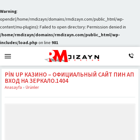
Warning
:
opendir(/home/rmdizayn/domains/rmdizayn.com/public_html/wp-
content/mu-plugins): Failed to open directory: Permission denied in
/home/rmdizayn/domains/rmdizayn.com/public_html/wp-
includes/load.php
on line
981
PIN UP КАЗИНО – ОФИЦИАЛЬНЫЙ САЙТ ПИН АП
ВХОД НА ЗЕРКАЛО.1404
Anasayfa
»
Ürünler