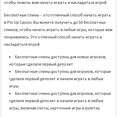
чтобы помочь вам начать играть и насладиться игрой.
Бесплатные спины – это отличный способ начать играть
в Pin Up Casino. Вы можете получить до 50 бесплатных
спинов, чтобы начать играть в любые игры, которые вам
понравились. Это отличный способ начать играть и
насладиться игрой.
Бесплатные спины доступны для новых игроков,
которые сделали первый депозит.
Бесплатные спины доступны для игроков, которые
сделали первый депозит и начали играть в любые
игры.
Бесплатные спины доступны для игроков, которые
сделали первый депозит и начали играть в любые
игры, включая слоты, карточные игры и рулетку.