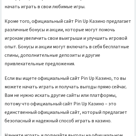
начать играть в свои любимые игры.
Кроме того, официальный сайт Pin Up Казино предлагает
различные бонусы и акции, которые могут помочь
игрокам увеличить свои выигрыши и улучшить игровой
опыт. Бонусы и акции могут включать в себя бесплатные
спины, дополнительные депозиты и другие
привлекательные предложения.
Если вы ищете официальный сайт Pin Up Казино, то вы
можете начать играть и получать выгоды прямо сейчас.
Вам не нужно искать другие сайты или платформы,
потому что официальный сайт Pin Up Казино – это
единственный официальный сайт, который предлагает
безопасный и надежный способ играть в казино.
Начните играть и получайте выгоды на официальном