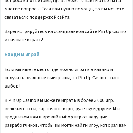
вопросами-ответами, где вы можете найти ответы на
многие вопросы. Если вам нужно помощь, то вы можете
связаться с поддержкой сайта.
Зарегистрируйтесь на официальном сайте Pin Up Casino
и начните играть!
Входи и играй
Если вы ищете место, где можно играть в казино и
получать реальные выигрыши, то Pin Up Casino – ваш
выбор!
В Pin Up Casino вы можете играть в более 3 000 игр,
включая слоты, карточные игры, рулетку и другие. Мы
предлагаем вам широкий выбор игр от ведущих
разработчиков, чтобы вы могли найти игру, которая вам