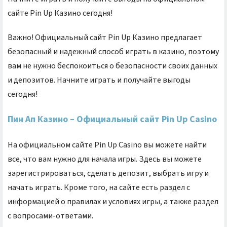
сайте Pin Up Казино сегодня!
Важно! Официальный сайт Pin Up Казино предлагает
безопасный и надежный способ играть в казино, поэтому
вам не нужно беспокоиться о безопасности своих данных
и депозитов. Начните играть и получайте выгоды
сегодня!
Пин Ап Казино – Официальный сайт Pin Up Casino
На официальном сайте Pin Up Casino вы можете найти
все, что вам нужно для начала игры. Здесь вы можете
зарегистрироваться, сделать депозит, выбрать игру и
начать играть. Кроме того, на сайте есть раздел с
информацией о правилах и условиях игры, а также раздел
с вопросами-ответами.