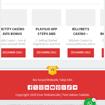
PLAYOJO APP
BILLYBETS
ON X CASINO
STEPS AND
CASINO –
ВИДЫ БОНУСОВ И
METHODS FOR
PRZEWODNIK PO
СПЕЦИАЛЬНЫЕ
&
1. Getting Started:
Billybets Casino to
On X Casino – виды
IRISH PLAYERS
NOWYCH GRACH
ПРЕДЛОЖЕНИЯ
)
Registration and First
nowa platforma, która
бонусов и
Steps 2. Downloading
zyskuje na
2023
специальные
ДЛЯ
Müşteri Temsilcisi
and Installing the
popularności w Polsce.
предложения для
DEVAMINI OKU
DEVAMINI OKU
ИГРОКОВ.736 (2)
DEVAMINI OKU
PlayOJO App 3.
Dzięki szerokiemu
игроков
ИГРАТЬ
Bonuses and
wachlarzowi gier oraz
e
Содержимое О
Promotions on
atrakcyjnym
казино X: виды
Mobile...
promocjom, billybets
бонусов и...
casino...
Bizi Sosyal Medyada Takip Edin
Cevap Yaz
Copyright 2025 Eser Reklamcılık | Tüm Hakları Saklıdır.
1