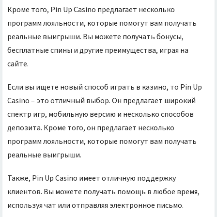
Кроме того, Pin Up Casino предлагает несколько
программ лояльности, которые помогут вам получать
реальные выигрыши. Вы можете получать бонусы,
бесплатные спины и другие преимущества, играя на
сайте.
Если вы ищете новый способ играть в казино, то Pin Up
Casino – это отличный выбор. Он предлагает широкий
спектр игр, мобильную версию и несколько способов
депозита. Кроме того, он предлагает несколько
программ лояльности, которые помогут вам получать
реальные выигрыши.
Также, Pin Up Casino имеет отличную поддержку
клиентов. Вы можете получать помощь в любое время,
используя чат или отправляя электронное письмо.