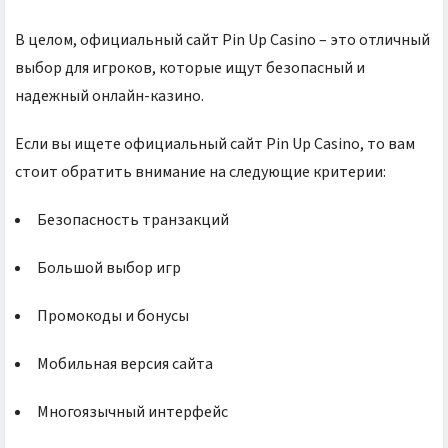
В целом, официальный сайт Pin Up Casino – это отличный
выбор для игроков, которые ищут безопасный и
надежный онлайн-казино.
Если вы ищете официальный сайт Pin Up Casino, то вам
стоит обратить внимание на следующие критерии:
Безопасность транзакций
Большой выбор игр
Промокоды и бонусы
Мобильная версия сайта
Многоязычный интерфейс