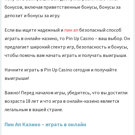
бонусов, включая приветственные бонусы, бонусы за
депозит и бонусы за игру.
Если вы ищете надежный и
пин ап
безопасный способ
играть в онлайн-казино, то Pin Up Casino – ваш выбор. Он
предлагает широкий спектр игр, безопасность и бонусы,
чтобы помочь вам начать играть и получать выигрыши.
Начните играть в Pin Up Casino сегодня и получайте
выигрыши!
Важно! Перед началом игры, убедитесь, что вы достигли
возраста 18 лет и что игра в онлайн-казино является
легальным в вашей стране.
Пин Ап Казино – играть в онлайн