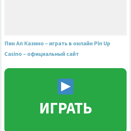
Пин Ап Казино – играть в онлайн Pin Up
Casino – официальный сайт
ИГРАТЬ