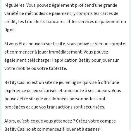
régulières. Vous pouvez également profiter d’une grande
variété de méthodes de paiement, y compris les cartes de
crédit, les transferts bancaires et les services de paiement en
ligne.
Si vous êtes nouveau sur le site, vous pouvez créer un compte
et commencer à jouer immédiatement. Vous pouvez
également télécharger l’application Betify pour jouer sur
votre mobile ou votre tablette.
Betify Casino est un site de jeu en ligne qui vise à offrir une
expérience de jeu sécurisée et amusante à ses joueurs. Vous
pouvez être sûr que vos données personnelles sont
protégées et que vos transactions sont sécurisées.
Alors, qu’est-ce que vous attendez ? Créez votre compte
Betify Casino et commencez à jouer et à gagner !