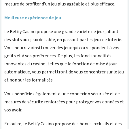
mesure de profiter d’un jeu plus agréable et plus efficace.
Meilleure expérience de jeu
Le Betify Casino propose une grande variété de jeux, allant
des slots aux jeux de table, en passant par les jeux de loterie.
Vous pourrez ainsi trouver des jeux qui correspondent à vos
goûts et à vos préférences. De plus, les fonctionnalités
innovantes du casino, telles que la fonction de mise à jour
automatique, vous permettront de vous concentrer sur le jeu
et non sur les formalités.
Vous bénéficiez également d’une connexion sécurisée et de
mesures de sécurité renforcées pour protéger vos données et
vos avoir.
En outre, le Betify Casino propose des bonus exclusifs et des