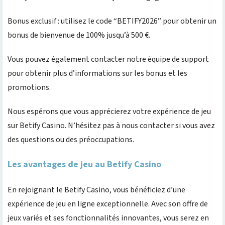
Bonus exclusif : utilisez le code “BETIFY2026” pour obtenir un
bonus de bienvenue de 100% jusqu’à 500 €.
Vous pouvez également contacter notre équipe de support
pour obtenir plus d’informations sur les bonus et les
promotions.
Nous espérons que vous apprécierez votre expérience de jeu
sur Betify Casino. N’hésitez pas à nous contacter si vous avez
des questions ou des préoccupations.
Les avantages de jeu au Betify Casino
En rejoignant le Betify Casino, vous bénéficiez d’une
expérience de jeu en ligne exceptionnelle. Avec son offre de
jeux variés et ses fonctionnalités innovantes, vous serez en