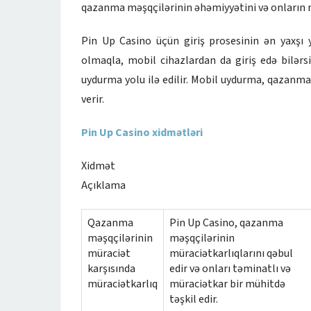
qazanma məşqçilərinin əhəmiyyətini və onların mü
Pin Up Casino üçün giriş prosesinin ən yaxşı 
olmaqla, mobil cihazlardan da giriş edə bilər
uydurma yolu ilə edilir. Mobil uydurma, qazanma 
verir.
Pin Up Casino xidmətləri
Xidmət
Açıklama
Qazanma
Pin Up Casino, qazanma
məşqçilərinin
məşqçilərinin
müraciət
müraciətkarlıqlarını qəbul
karşısında
edir və onları təminatlı və
müraciətkarlıq
müraciətkar bir mühitdə
təşkil edir.