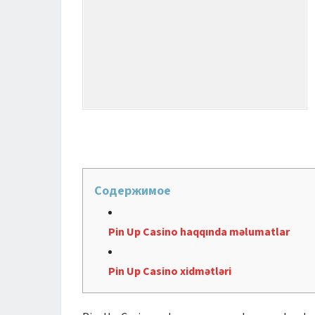
Содержимое
Pin Up Casino haqqında məlumatlar
Pin Up Casino xidmətləri