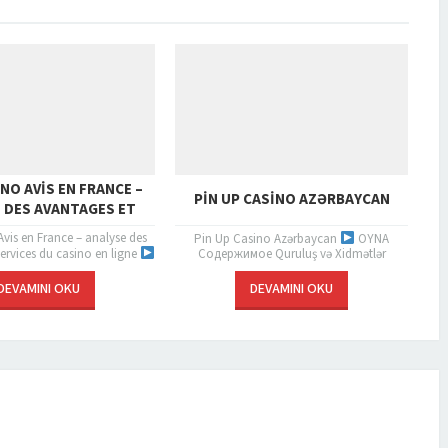
AVIS EN FRANCE –
WI
PIN UP CASINO AZƏRBAYCAN
S AVANTAGES ET
A
 CASINO EN LIGNE
n France – analyse des
WinS
Pin Up Casino Azərbaycan
OYNA
ces du casino en ligne
Содержимое Quruluş və Xidmətlər
Custom
ое Les avantages...
Qeydiyyat və Oyunlar Pin Up giriş
Respon
Azərbaycan-da qazancı əhəmiyyətli və...
Channe
MINI OKU
DEVAMINI OKU