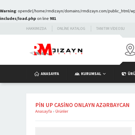
Warning
: opendir(/home/rmdizayn/domains/rmdizayn.com/public_html/wp-c
includes/load.php
on line
981
HAKKIMIZDA
ONLINE KATALOG
TANITIM VIDEOSU
ANASAYFA
KURUMSAL
ÜR
PIN UP CASINO ONLAYN AZƏRBAYCAN
Anasayfa
»
Ürünler