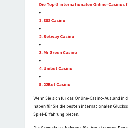
Die Top-5 internationalen Online-Casinos f
1. 888 Casino
2. Betway Casino
3. Mr Green Casino
4. Unibet Casino
5. 22Bet Casino
Wenn Sie sich für das Online-Casino-Ausland in de
haben für Sie die besten internationalen Glücks
Spiel-Erfahrung bieten.
Die Schweiz ist bekannt für ihre strengen Rege