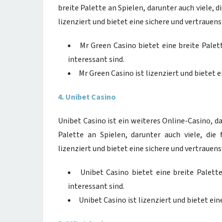
breite Palette an Spielen, darunter auch viele, d
lizenziert und bietet eine sichere und vertraue
Mr Green Casino bietet eine breite Palett
interessant sind.
Mr Green Casino ist lizenziert und bietet
4. Unibet Casino
Unibet Casino ist ein weiteres Online-Casino, das
Palette an Spielen, darunter auch viele, die 
lizenziert und bietet eine sichere und vertraue
Unibet Casino bietet eine breite Palette
interessant sind.
Unibet Casino ist lizenziert und bietet e