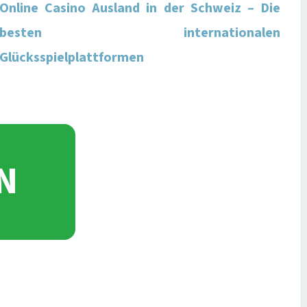
Online Casino Ausland in der Schweiz – Die
besten internationalen
Glücksspielplattformen
N