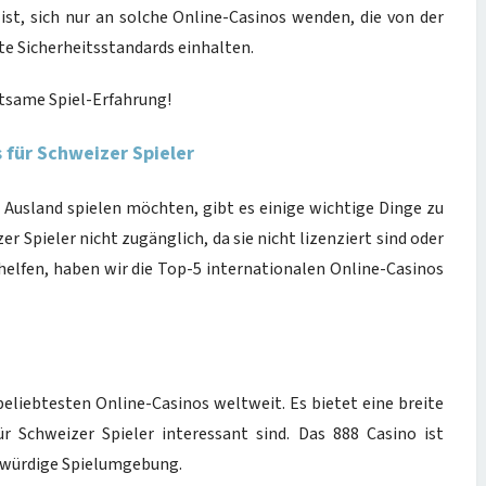
g ist, sich nur an solche Online-Casinos wenden, die von der
te Sicherheitsstandards einhalten.
ltsame Spiel-Erfahrung!
 für Schweizer Spieler
m Ausland spielen möchten, gibt es einige wichtige Dinge zu
r Spieler nicht zugänglich, da sie nicht lizenziert sind oder
elfen, haben wir die Top-5 internationalen Online-Casinos
beliebtesten Online-Casinos weltweit. Es bietet eine breite
ür Schweizer Spieler interessant sind. Das 888 Casino ist
nswürdige Spielumgebung.