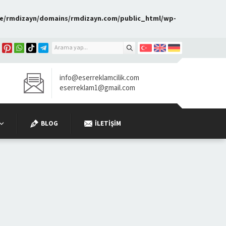
e/rmdizayn/domains/rmdizayn.com/public_html/wp-
info@eserreklamcilik.com
eserreklam1@gmail.com
BLOG
İLETIŞIM