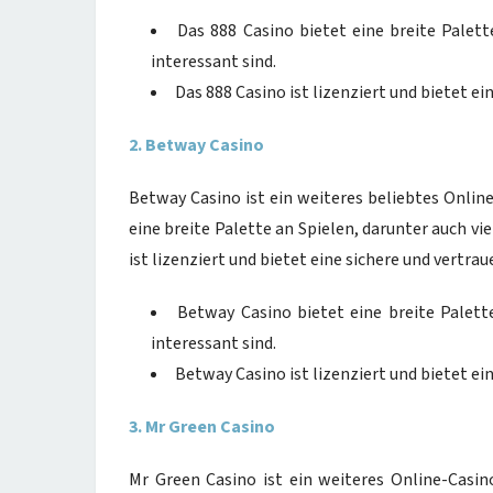
Das 888 Casino bietet eine breite Palette
interessant sind.
Das 888 Casino ist lizenziert und bietet 
2. Betway Casino
Betway Casino ist ein weiteres beliebtes Online-
eine breite Palette an Spielen, darunter auch vie
ist lizenziert und bietet eine sichere und vert
Betway Casino bietet eine breite Palette
interessant sind.
Betway Casino ist lizenziert und bietet e
3. Mr Green Casino
Mr Green Casino ist ein weiteres Online-Casino