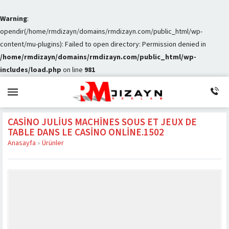
Warning
:
opendir(/home/rmdizayn/domains/rmdizayn.com/public_html/wp-
content/mu-plugins): Failed to open directory: Permission denied in
/home/rmdizayn/domains/rmdizayn.com/public_html/wp-
includes/load.php
on line
981
CASINO JULIUS MACHINES SOUS ET JEUX DE
TABLE DANS LE CASINO ONLINE.1502
Anasayfa
»
Ürünler