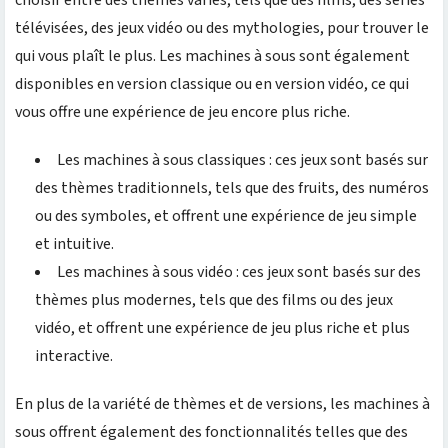
télévisées, des jeux vidéo ou des mythologies, pour trouver le
qui vous plaît le plus. Les machines à sous sont également
disponibles en version classique ou en version vidéo, ce qui
vous offre une expérience de jeu encore plus riche.
Les machines à sous classiques : ces jeux sont basés sur
des thèmes traditionnels, tels que des fruits, des numéros
ou des symboles, et offrent une expérience de jeu simple
et intuitive.
Les machines à sous vidéo : ces jeux sont basés sur des
thèmes plus modernes, tels que des films ou des jeux
vidéo, et offrent une expérience de jeu plus riche et plus
interactive.
En plus de la variété de thèmes et de versions, les machines à
sous offrent également des fonctionnalités telles que des