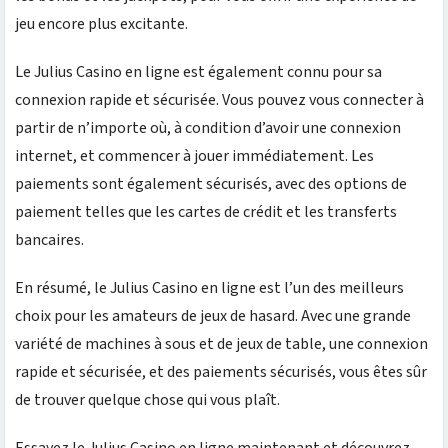
jeu encore plus excitante.
Le Julius Casino en ligne est également connu pour sa
connexion rapide et sécurisée. Vous pouvez vous connecter à
partir de n’importe où, à condition d’avoir une connexion
internet, et commencer à jouer immédiatement. Les
paiements sont également sécurisés, avec des options de
paiement telles que les cartes de crédit et les transferts
bancaires.
En résumé, le Julius Casino en ligne est l’un des meilleurs
choix pour les amateurs de jeux de hasard. Avec une grande
variété de machines à sous et de jeux de table, une connexion
rapide et sécurisée, et des paiements sécurisés, vous êtes sûr
de trouver quelque chose qui vous plaît.
Essayez le Julius Casino en ligne maintenant et découvrez