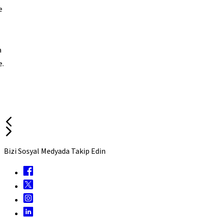
e
a
e.
Bizi Sosyal Medyada Takip Edin