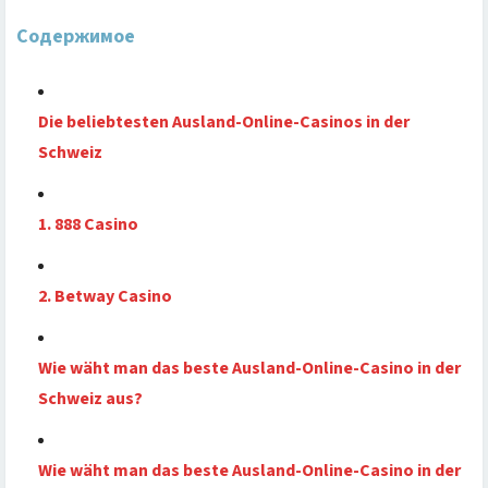
Содержимое
Die beliebtesten Ausland-Online-Casinos in der
Schweiz
1. 888 Casino
2. Betway Casino
Wie wäht man das beste Ausland-Online-Casino in der
Schweiz aus?
Wie wäht man das beste Ausland-Online-Casino in der