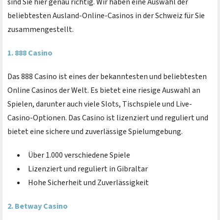
sind Sie hier genau richtig. Wir haben eine Auswahl der
beliebtesten Ausland-Online-Casinos in der Schweiz für Sie
zusammengestellt.
1. 888 Casino
Das 888 Casino ist eines der bekanntesten und beliebtesten
Online Casinos der Welt. Es bietet eine riesige Auswahl an
Spielen, darunter auch viele Slots, Tischspiele und Live-
Casino-Optionen. Das Casino ist lizenziert und reguliert und
bietet eine sichere und zuverlässige Spielumgebung.
Über 1.000 verschiedene Spiele
Lizenziert und reguliert in Gibraltar
Hohe Sicherheit und Zuverlässigkeit
2. Betway Casino