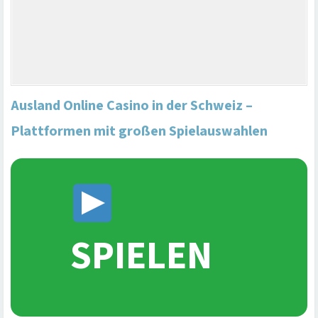
Ausland Online Casino in der Schweiz –
Plattformen mit großen Spielauswahlen
SPIELEN