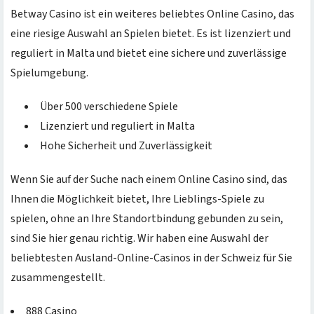
Betway Casino ist ein weiteres beliebtes Online Casino, das
eine riesige Auswahl an Spielen bietet. Es ist lizenziert und
reguliert in Malta und bietet eine sichere und zuverlässige
Spielumgebung.
Über 500 verschiedene Spiele
Lizenziert und reguliert in Malta
Hohe Sicherheit und Zuverlässigkeit
Wenn Sie auf der Suche nach einem Online Casino sind, das
Ihnen die Möglichkeit bietet, Ihre Lieblings-Spiele zu
spielen, ohne an Ihre Standortbindung gebunden zu sein,
sind Sie hier genau richtig. Wir haben eine Auswahl der
beliebtesten Ausland-Online-Casinos in der Schweiz für Sie
zusammengestellt.
888 Casino