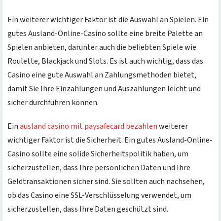
Ein weiterer wichtiger Faktor ist die Auswahl an Spielen. Ein
gutes Ausland-Online-Casino sollte eine breite Palette an
Spielen anbieten, darunter auch die beliebten Spiele wie
Roulette, Blackjack und Slots. Es ist auch wichtig, dass das
Casino eine gute Auswahl an Zahlungsmethoden bietet,
damit Sie Ihre Einzahlungen und Auszahlungen leicht und
sicher durchführen können.
Ein
ausland casino mit paysafecard bezahlen
weiterer
wichtiger Faktor ist die Sicherheit. Ein gutes Ausland-Online-
Casino sollte eine solide Sicherheitspolitik haben, um
sicherzustellen, dass Ihre persönlichen Daten und Ihre
Geldtransaktionen sicher sind. Sie sollten auch nachsehen,
ob das Casino eine SSL-Verschlüsselung verwendet, um
sicherzustellen, dass Ihre Daten geschützt sind.