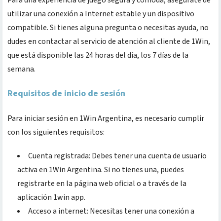
utilizar una conexión a Internet estable y un dispositivo
compatible. Si tienes alguna pregunta o necesitas ayuda, no
dudes en contactar al servicio de atención al cliente de 1Win,
que está disponible las 24 horas del día, los 7 días de la
semana.
Requisitos de inicio de sesión
Para iniciar sesión en 1Win Argentina, es necesario cumplir
con los siguientes requisitos:
Cuenta registrada: Debes tener una cuenta de usuario
activa en 1Win Argentina. Si no tienes una, puedes
registrarte en la página web oficial o a través de la
aplicación 1win app.
Acceso a internet: Necesitas tener una conexión a