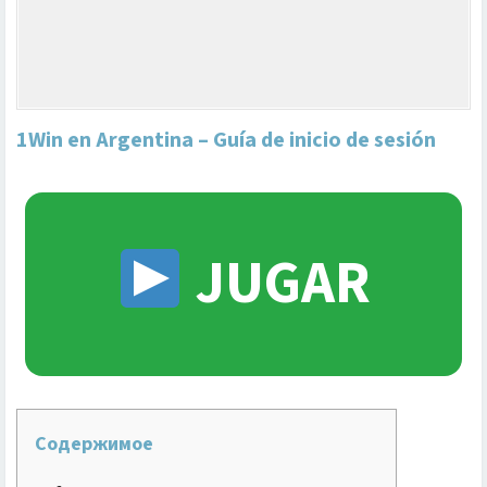
1Win en Argentina – Guía de inicio de sesión
JUGAR
Содержимое