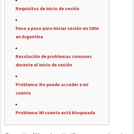
Requisitos de inicio de sesión
Paso a paso para iniciar sesión en 1Win
en Argentina
Resolución de problemas comunes
durante el inicio de sesión
Problema: No puedo acceder a mi
cuenta
Problema: Mi cuenta está bloqueada