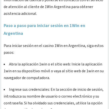
de atención al cliente de 1Win Argentina para obtener
asistencia adicional.
Paso a paso para iniciar sesión en 1Win en
Argentina
Para iniciar sesión en el casino 1Win en Argentina, siga estos
pasos:
Abra la aplicación 1win o el sitio web: Inicie la aplicación
1win en su dispositivo móvil o vaya al sitio web de 1win en su
navegador de computadora.
Ingrese sus credenciales: En la sección de inicio de sesión,
introduzca su nombre de usuario o correo electrónico y su
contraseña. Si ha olvidado sus credenciales, utilice la opción