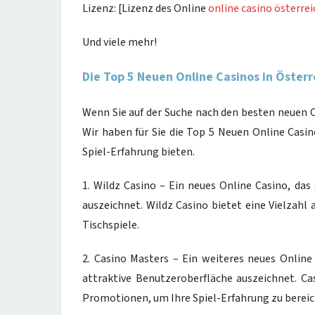
Lizenz: [Lizenz des Online
online casino österrei
Und viele mehr!
Die Top 5 Neuen Online Casinos in Österr
Wenn Sie auf der Suche nach den besten neuen Onl
Wir haben für Sie die Top 5 Neuen Online Casin
Spiel-Erfahrung bieten.
1. Wildz Casino – Ein neues Online Casino, das
auszeichnet. Wildz Casino bietet eine Vielzahl 
Tischspiele.
2. Casino Masters – Ein weiteres neues Online 
attraktive Benutzeroberfläche auszeichnet. C
Promotionen, um Ihre Spiel-Erfahrung zu bereic