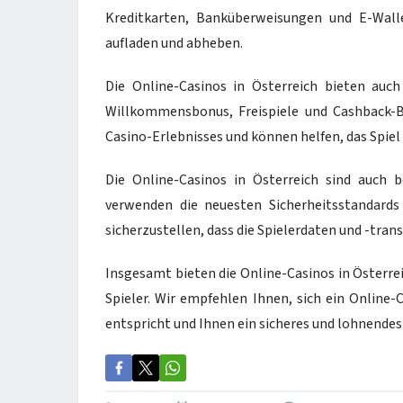
Kreditkarten, Banküberweisungen und E-Walle
aufladen und abheben.
Die Online-Casinos in Österreich bieten auc
Willkommensbonus, Freispiele und Cashback-Bo
Casino-Erlebnisses und können helfen, das Spie
Die Online-Casinos in Österreich sind auch b
verwenden die neuesten Sicherheitsstandard
sicherzustellen, dass die Spielerdaten und -tran
Insgesamt bieten die Online-Casinos in Österrei
Spieler. Wir empfehlen Ihnen, sich ein Online-
entspricht und Ihnen ein sicheres und lohnendes