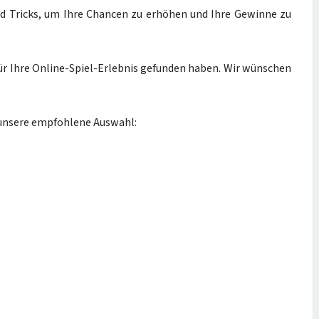
nd Tricks, um Ihre Chancen zu erhöhen und Ihre Gewinne zu
e für Ihre Online-Spiel-Erlebnis gefunden haben. Wir wünschen
d unsere empfohlene Auswahl: