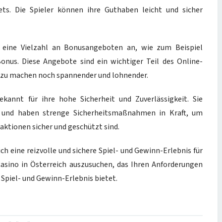
ts. Die Spieler können ihre Guthaben leicht und sicher
h eine Vielzahl an Bonusangeboten an, wie zum Beispiel
nus. Diese Angebote sind ein wichtiger Teil des Online-
l zu machen noch spannender und lohnender.
ekannt für ihre hohe Sicherheit und Zuverlässigkeit. Sie
s und haben strenge Sicherheitsmaßnahmen in Kraft, um
saktionen sicher und geschützt sind.
ch eine reizvolle und sichere Spiel- und Gewinn-Erlebnis für
Casino in Österreich auszusuchen, das Ihren Anforderungen
 Spiel- und Gewinn-Erlebnis bietet.