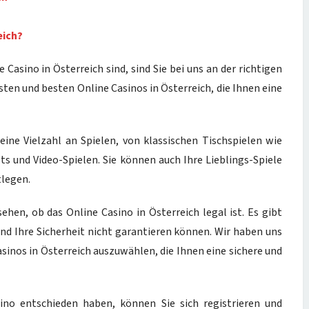
eich?
Casino in Österreich sind, sind Sie bei uns an der richtigen
sten und besten Online Casinos in Österreich, die Ihnen eine
eine Vielzahl an Spielen, von klassischen Tischspielen wie
ts und Video-Spielen. Sie können auch Ihre Lieblings-Spiele
legen.
hen, ob das Online Casino in Österreich legal ist. Es gibt
 und Ihre Sicherheit nicht garantieren können. Wir haben uns
sinos in Österreich auszuwählen, die Ihnen eine sichere und
ino entschieden haben, können Sie sich registrieren und