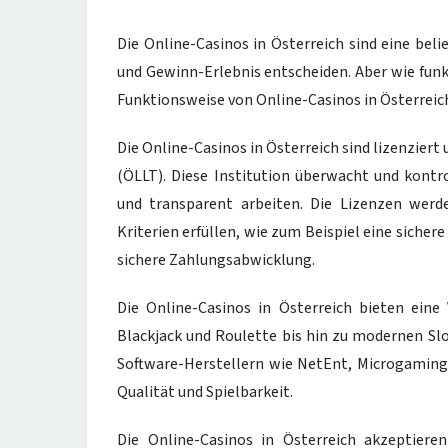
Die Online-Casinos in Österreich sind eine belieb
und Gewinn-Erlebnis entscheiden. Aber wie funk
Funktionsweise von Online-Casinos in Österreich
Die Online-Casinos in Österreich sind lizenziert
(ÖLLT). Diese Institution überwacht und kontrol
und transparent arbeiten. Die Lizenzen wer
Kriterien erfüllen, wie zum Beispiel eine sichere
sichere Zahlungsabwicklung.
Die Online-Casinos in Österreich bieten eine 
Blackjack und Roulette bis hin zu modernen Sl
Software-Herstellern wie NetEnt, Microgaming
Qualität und Spielbarkeit.
Die Online-Casinos in Österreich akzeptier