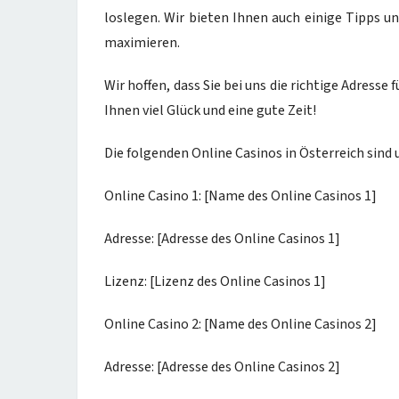
loslegen. Wir bieten Ihnen auch einige Tipps u
maximieren.
Wir hoffen, dass Sie bei uns die richtige Adress
Ihnen viel Glück und eine gute Zeit!
Die folgenden Online Casinos in Österreich sin
Online Casino 1: [Name des Online Casinos 1]
Adresse: [Adresse des Online Casinos 1]
Lizenz: [Lizenz des Online Casinos 1]
Online Casino 2: [Name des Online Casinos 2]
Adresse: [Adresse des Online Casinos 2]