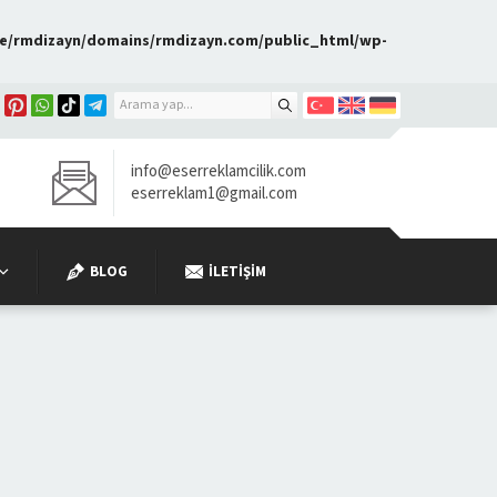
e/rmdizayn/domains/rmdizayn.com/public_html/wp-
info@eserreklamcilik.com
eserreklam1@gmail.com
BLOG
İLETIŞIM