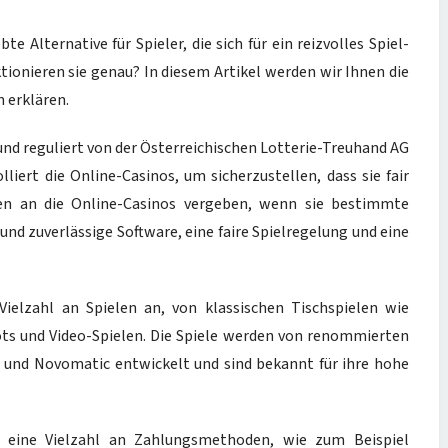
te Alternative für Spieler, die sich für ein reizvolles Spiel-
tionieren sie genau? In diesem Artikel werden wir Ihnen die
 erklären.
 und reguliert von der Österreichischen Lotterie-Treuhand AG
liert die Online-Casinos, um sicherzustellen, dass sie fair
den an die Online-Casinos vergeben, wenn sie bestimmte
 und zuverlässige Software, eine faire Spielregelung und eine
Vielzahl an Spielen an, von klassischen Tischspielen wie
ots und Video-Spielen. Die Spiele werden von renommierten
 und Novomatic entwickelt und sind bekannt für ihre hohe
en eine Vielzahl an Zahlungsmethoden, wie zum Beispiel