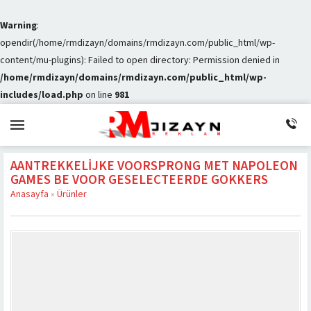
Warning
:
opendir(/home/rmdizayn/domains/rmdizayn.com/public_html/wp-
content/mu-plugins): Failed to open directory: Permission denied in
/home/rmdizayn/domains/rmdizayn.com/public_html/wp-
includes/load.php
on line
981
AANTREKKELIJKE VOORSPRONG MET NAPOLEON
GAMES BE VOOR GESELECTEERDE GOKKERS
Anasayfa
»
Ürünler