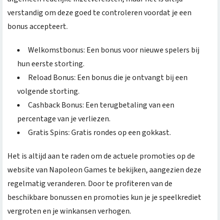
verstandig om deze goed te controleren voordat je een
bonus accepteert.
Welkomstbonus: Een bonus voor nieuwe spelers bij
hun eerste storting.
Reload Bonus: Een bonus die je ontvangt bij een
volgende storting.
Cashback Bonus: Een terugbetaling van een
percentage van je verliezen.
Gratis Spins: Gratis rondes op een gokkast.
Het is altijd aan te raden om de actuele promoties op de
website van Napoleon Games te bekijken, aangezien deze
regelmatig veranderen. Door te profiteren van de
beschikbare bonussen en promoties kun je je speelkrediet
vergroten en je winkansen verhogen.