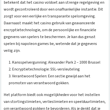
betekent dat het casino voldoet aan strenge regelgeving en
wordt gecontroleerd door een onafhankelijke instantie. Dit
zorgt voor een eerlijke en transparante spelomgeving.
Daarnaast maakt het casino gebruik van geavanceerde
encryptietechnologie, om de persoonlijke en financiële
gegevens van spelers te beschermen. Je kan dus gerust
spelen bij napoleon games be, wetende dat je gegevens
veilig zijn.
Kansspelvergunning: Alexander Park 2 – 1000 Brussel
Encryptietechnologie: SSL-versleuteling
Verantwoord Spelen: Een sectie gewijd aan het
promoten van verantwoord gokken.
Het platform biedt ook mogelijkheden voor het instellen
van stortingslimieten, verlieslimieten en speelduurlimieten,
om verantwoord gokken te bevorderen. Als je denkt dat je