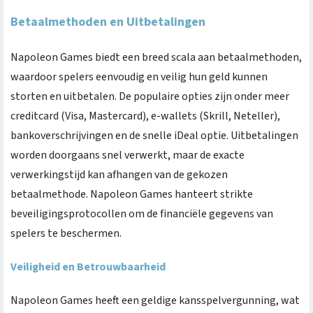
Betaalmethoden en Uitbetalingen
Napoleon Games biedt een breed scala aan betaalmethoden,
waardoor spelers eenvoudig en veilig hun geld kunnen
storten en uitbetalen. De populaire opties zijn onder meer
creditcard (Visa, Mastercard), e-wallets (Skrill, Neteller),
bankoverschrijvingen en de snelle iDeal optie. Uitbetalingen
worden doorgaans snel verwerkt, maar de exacte
verwerkingstijd kan afhangen van de gekozen
betaalmethode. Napoleon Games hanteert strikte
beveiligingsprotocollen om de financiële gegevens van
spelers te beschermen.
Veiligheid en Betrouwbaarheid
Napoleon Games heeft een geldige kansspelvergunning, wat