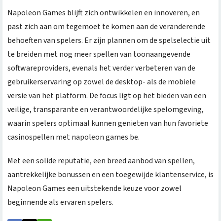
Napoleon Games blijft zich ontwikkelen en innoveren, en
past zich aan om tegemoet te komen aan de veranderende
behoeften van spelers. Er zijn plannen om de spelselectie uit
te breiden met nog meer spellen van toonaangevende
softwareproviders, evenals het verder verbeteren van de
gebruikerservaring op zowel de desktop- als de mobiele
versie van het platform. De focus ligt op het bieden van een
veilige, transparante en verantwoordelijke spelomgeving,
waarin spelers optimaal kunnen genieten van hun favoriete
casinospellen met napoleon games be.
Met een solide reputatie, een breed aanbod van spellen,
aantrekkelijke bonussen en een toegewijde klantenservice, is
Napoleon Games een uitstekende keuze voor zowel
beginnende als ervaren spelers.