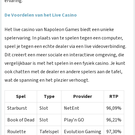
ervaring.
De Voordelen van het Live Casino
Het live casino van Napoleon Games biedt een unieke
spelervaring. In plaats van te spelen tegen een computer,
speel je tegen een echte dealer via een live videoverbinding.
Dit creëert een meer sociale en interactieve omgeving, die
vergelijkbaar is met het spelen in een fysiek casino. Je kunt
ook chatten met de dealer en andere spelers aan de tafel,
wat de spanning en het plezier verhoogt.
Spel
Type
Provider
RTP
Starburst
Slot
NetEnt
96,09%
Book of Dead
Slot
Play’n GO
96,21%
Roulette
Tafelspel
Evolution Gaming
97,30%