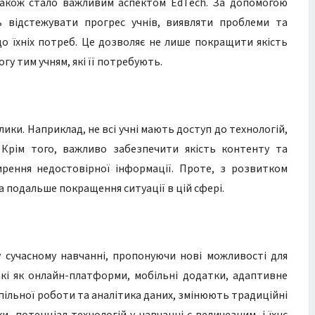
також стало важливим аспектом EdTech. За допомогою
ь відстежувати прогрес учнів, виявляти проблеми та
до їхніх потреб. Це дозволяє не лише покращити якість
гу тим учням, які її потребують.
лики. Наприклад, не всі учні мають доступ до технологій,
 Крім того, важливо забезпечити якість контенту та
рення недостовірної інформації. Проте, з розвитком
а подальше покращення ситуації в цій сфері.
у сучасному навчанні, пропонуючи нові можливості для
акі як онлайн-платформи, мобільні додатки, адаптивне
спільної роботи та аналітика даних, змінюють традиційні