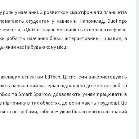
у роль у навчанні. З розвитком смартфонів та планшетів
опомагають студентам у навчанні. Наприклад, Duolingo
 елементи, а Quizlet надає можливість створювати флеш-
ки роблять навчання більш інтерактивним і цікавим, а
який час і в будь-якому місці.
 важливим аспектом EdTech. Ці системи використовують
тують навчальний матеріал відповідно до їхніх потреб та
amBox та Smart Sparrow дозволяють учням працювати в
 підтримку в тих областях, де вони мають труднощі. Це
ання та потребами, забезпечуючи більш персоналізований