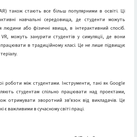
AR) також стають все більш популярними в освіті. Ці
активні навчальні середовища, де студенти можуть
ія людини або фізичні явища, в інтерактивний спосіб.
VR, можуть занурити студентів у симуляції, де вони
дпрацювати в традиційному класі. Це не лише підвищує
теріалу.
ї роботи між студентами. Інструменти, такі як Google
воляють студентам спільно працювати над проектами,
кож отримувати зворотний зв’язок від викладачів. Це
і є важливими в сучасному світі праці.