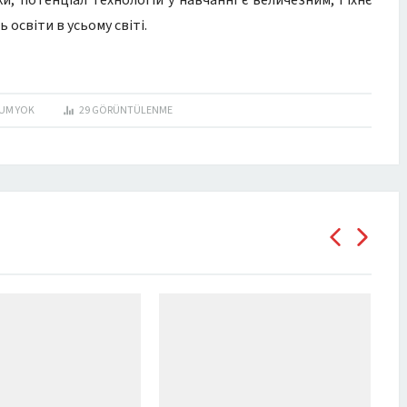
и, потенціал технологій у навчанні є величезним, і їхнє
освіти в усьому світі.
UM YOK
29
GÖRÜNTÜLENME