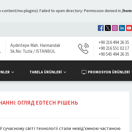
ontent/mu-plugins): Failed to open directory: Permission denied in
/hom
+90 216 494 26 35
Aydıntepe Mah. Harmandalı
+90 216 551 02 17
Sk.No: Tuzla / İSTANBUL
+90 545 494 26 35
ÜNLER
TABELA ÜRÜNLERİ
PROMOSYON ÜRÜNLERİ
ЧАННІ: ОГЛЯД EDTECH РІШЕНЬ
У сучасному світі технології стали невід’ємною частиною