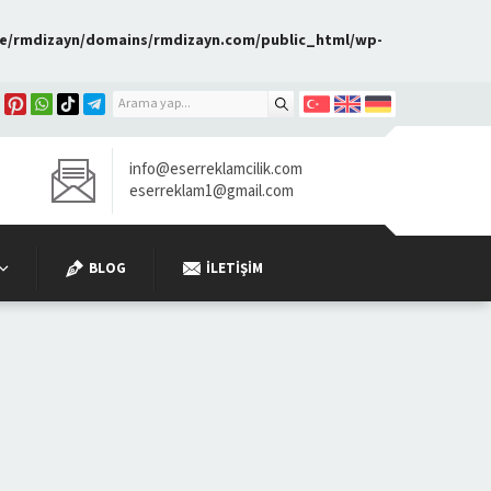
e/rmdizayn/domains/rmdizayn.com/public_html/wp-
info@eserreklamcilik.com
eserreklam1@gmail.com
BLOG
İLETIŞIM