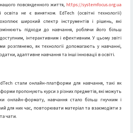
нашого повсякденного життя,
https://systemfocus.org.ua
і освіта не є винятком. EdTech (освітні технології)
охоплює широкий спектр інструментів і рішень, які
змінюють підходи до навчання, роблячи його більш
доступним, інтерактивним і ефективним. У цьому звіті
ми розглянемо, як технології допомагають у навчанні,
атки, адаптивне навчання та інші інновації в освіті.
dTech стали онлайн-платформи для навчання, такі як
атформи пропонують курси з різних предметів, які можуть
яки онлайн-формату, навчання стало більш гнучким і
ий для них час, повторювати матеріал та взаємодіяти з
та чати.