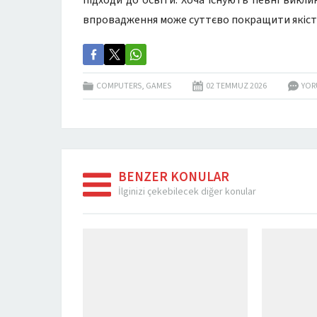
підходи до освіти. Хоча існують певні виклик
впровадження може суттєво покращити якість 
COMPUTERS, GAMES
02 TEMMUZ
2026
YOR
BENZER KONULAR
İlginizi çekebilecek diğer konular