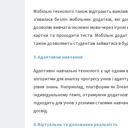
Мобільні технології також відіграють важлив
з’явилася безліч мобільних додатків, які д
дозволяє вивчати іноземні мови через ігрові
картки та проходити тести. Мобільні додат
також дозволяють студентам займатися в будь-
3. Адаптивне навчання
Адаптивні навчальні технології є ще одним
алгоритми для аналізу прогресу учнів і адап
рівня знань. Наприклад, платформи як Dre
індивідуальному темпі, отримуючи додаткову
підходить для учнів з різними стилями навч
досвід.
4. Віртуальна та доповнена реальність