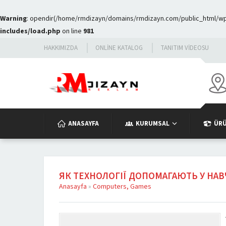
Warning
: opendir(/home/rmdizayn/domains/rmdizayn.com/public_html/wp-c
includes/load.php
on line
981
HAKKIMIZDA
ONLINE KATALOG
TANITIM VIDEOSU
ANASAYFA
KURUMSAL
ÜR
ЯК ТЕХНОЛОГІЇ ДОПОМАГАЮТЬ У НАВ
Anasayfa
»
Computers, Games