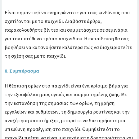
Είναι σημαντικό να ενημερώνεστε για τους κινδύνους που
σχετίζονται με το παιχνίδι. Διαβάστε άρθρα,
παρακολουθήστε βίντεο και συμμετάσχετε σε σεμινάρια
για τον υπεύθυνο τρόπο παιχνιδιού. Η εκπαίδευση θα σας
βοηθήσει να κατανοήσετε καλύτερα πώς να διαχειριστείτε
τη σχέση σας με το παιχνίδι.
8. Συμπέρασμα
Η θέσπιση ορίων στο παιχνίδι είναι ένα κρίσιμο βήμα για
την εξασφάλιση μιας υγιούς και ισορροπημένης ζωής. Με
την κατανόηση της σημασίας των ορίων, τη χρήση
εργαλείων και ρυθμίσεων, τη δημιουργία ρουτίνας και την
αναζήτηση υποστήριξης, μπορείτε να διατηρήσετε μια
υπεύθυνη προσέγγιση στο παιχνίδι. Θυμηθείτε ότι το
παιχνίδι πρέπει να είναι μια ευχάριστη δραστηριότητα και