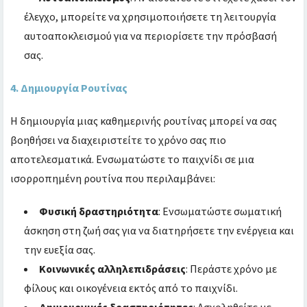
έλεγχο, μπορείτε να χρησιμοποιήσετε τη λειτουργία
αυτοαποκλεισμού για να περιορίσετε την πρόσβασή
σας.
4. Δημιουργία Ρουτίνας
Η δημιουργία μιας καθημερινής ρουτίνας μπορεί να σας
βοηθήσει να διαχειριστείτε το χρόνο σας πιο
αποτελεσματικά. Ενσωματώστε το παιχνίδι σε μια
ισορροπημένη ρουτίνα που περιλαμβάνει:
Φυσική δραστηριότητα
: Ενσωματώστε σωματική
άσκηση στη ζωή σας για να διατηρήσετε την ενέργεια και
την ευεξία σας.
Κοινωνικές αλληλεπιδράσεις
: Περάστε χρόνο με
φίλους και οικογένεια εκτός από το παιχνίδι.