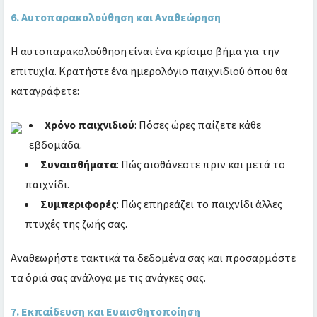
6. Αυτοπαρακολούθηση και Αναθεώρηση
Η αυτοπαρακολούθηση είναι ένα κρίσιμο βήμα για την
επιτυχία. Κρατήστε ένα ημερολόγιο παιχνιδιού όπου θα
καταγράφετε:
Χρόνο παιχνιδιού
: Πόσες ώρες παίζετε κάθε
εβδομάδα.
Συναισθήματα
: Πώς αισθάνεστε πριν και μετά το
παιχνίδι.
Συμπεριφορές
: Πώς επηρεάζει το παιχνίδι άλλες
πτυχές της ζωής σας.
Αναθεωρήστε τακτικά τα δεδομένα σας και προσαρμόστε
τα όριά σας ανάλογα με τις ανάγκες σας.
7. Εκπαίδευση και Ευαισθητοποίηση