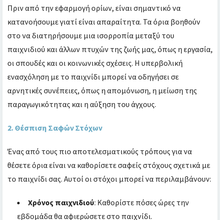
Πριν από την εφαρμογή ορίων, είναι σημαντικό να
κατανοήσουμε γιατί είναι απαραίτητα. Τα όρια βοηθούν
στο να διατηρήσουμε μια ισορροπία μεταξύ του
παιχνιδιού και άλλων πτυχών της ζωής μας, όπως η εργασία,
οι σπουδές και οι κοινωνικές σχέσεις. Η υπερβολική
ενασχόληση με το παιχνίδι μπορεί να οδηγήσει σε
αρνητικές συνέπειες, όπως η απομόνωση, η μείωση της
παραγωγικότητας και η αύξηση του άγχους.
2. Θέσπιση Σαφών Στόχων
Ένας από τους πιο αποτελεσματικούς τρόπους για να
θέσετε όρια είναι να καθορίσετε σαφείς στόχους σχετικά με
το παιχνίδι σας. Αυτοί οι στόχοι μπορεί να περιλαμβάνουν:
Χρόνος παιχνιδιού
: Καθορίστε πόσες ώρες την
εβδομάδα θα αφιερώσετε στο παιχνίδι.