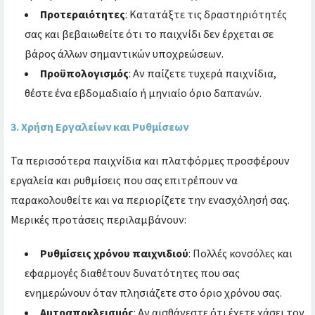
Προτεραιότητες
: Κατατάξτε τις δραστηριότητές
σας και βεβαιωθείτε ότι το παιχνίδι δεν έρχεται σε
βάρος άλλων σημαντικών υποχρεώσεων.
Προϋπολογισμός
: Αν παίζετε τυχερά παιχνίδια,
θέστε ένα εβδομαδιαίο ή μηνιαίο όριο δαπανών.
3. Χρήση Εργαλείων και Ρυθμίσεων
Τα περισσότερα παιχνίδια και πλατφόρμες προσφέρουν
εργαλεία και ρυθμίσεις που σας επιτρέπουν να
παρακολουθείτε και να περιορίζετε την ενασχόλησή σας.
Μερικές προτάσεις περιλαμβάνουν:
Ρυθμίσεις χρόνου παιχνιδιού
: Πολλές κονσόλες και
εφαρμογές διαθέτουν δυνατότητες που σας
ενημερώνουν όταν πλησιάζετε στο όριο χρόνου σας.
Αυτοαποκλεισμός
: Αν αισθάνεστε ότι έχετε χάσει τον