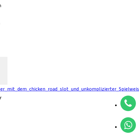
m
n
ler_mit_dem_chicken_road_slot_und_unkomplizierter_Spielwei
r