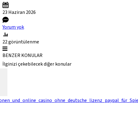
23 Haziran
2026
Yorum yok
22
görüntülenme
BENZER KONULAR
İlginizi çekebilecek diğer konular
ionen_und_online_casino_ohne_deutsche_lizenz_paypal_für_Spie